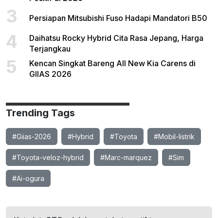
3
Persiapan Mitsubishi Fuso Hadapi Mandatori B50
4
Daihatsu Rocky Hybrid Cita Rasa Jepang, Harga
Terjangkau
5
Kencan Singkat Bareng All New Kia Carens di
GIIAS 2026
Trending Tags
#Giias-2026
#Hybrid
#Toyota
#Mobil-listrik
#Toyota-veloz-hybrid
#Marc-marquez
#Sim
#Ai-ogura