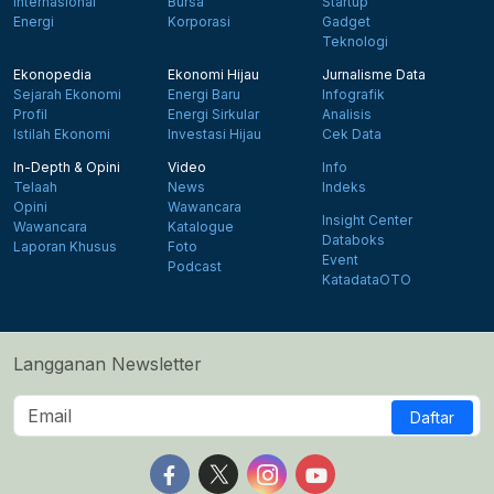
Internasional
Bursa
Startup
Energi
Korporasi
Gadget
Teknologi
Ekonopedia
Ekonomi Hijau
Jurnalisme Data
Sejarah Ekonomi
Energi Baru
Infografik
Profil
Energi Sirkular
Analisis
Istilah Ekonomi
Investasi Hijau
Cek Data
In-Depth & Opini
Video
Info
Telaah
News
Indeks
Opini
Wawancara
Insight Center
Wawancara
Katalogue
Databoks
Laporan Khusus
Foto
Event
Podcast
KatadataOTO
Langganan Newsletter
Daftar
Follow us on Facebook
Follow us on X
Follow us on Instagram
Follow us on Yout