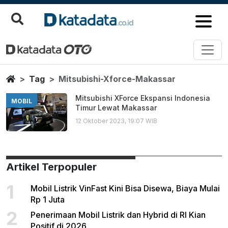
Mitsubishi Xforce Makassar
Berita Terbaru
Home
Tag
Mitsubishi-Xforce-Makassar
Mitsubishi XForce Ekspansi Indonesia
MOBIL
Timur Lewat Makassar
12 Oktober 2023, 19:07 WIB
Artikel Terpopuler
1
Mobil Listrik VinFast Kini Bisa Disewa, Biaya Mulai
Rp 1 Juta
2
Penerimaan Mobil Listrik dan Hybrid di RI Kian
Positif di 2026