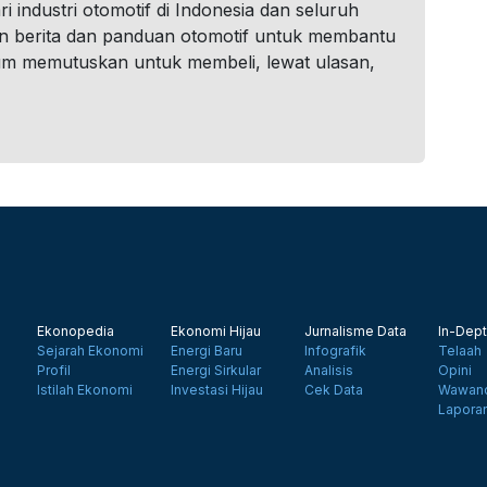
i industri otomotif di Indonesia dan seluruh
n berita dan panduan otomotif untuk membantu
um memutuskan untuk membeli, lewat ulasan,
Ekonopedia
Ekonomi Hijau
Jurnalisme Data
In-Dept
Sejarah Ekonomi
Energi Baru
Infografik
Telaah
Profil
Energi Sirkular
Analisis
Opini
Istilah Ekonomi
Investasi Hijau
Cek Data
Wawanc
Lapora