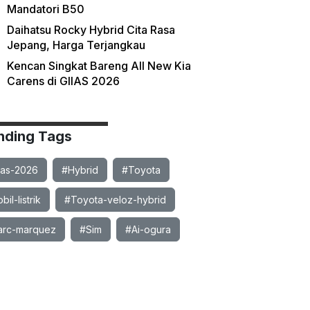
Mandatori B50
Daihatsu Rocky Hybrid Cita Rasa
Jepang, Harga Terjangkau
Kencan Singkat Bareng All New Kia
Carens di GIIAS 2026
nding Tags
ias-2026
#Hybrid
#Toyota
il-listrik
#Toyota-veloz-hybrid
rc-marquez
#Sim
#Ai-ogura