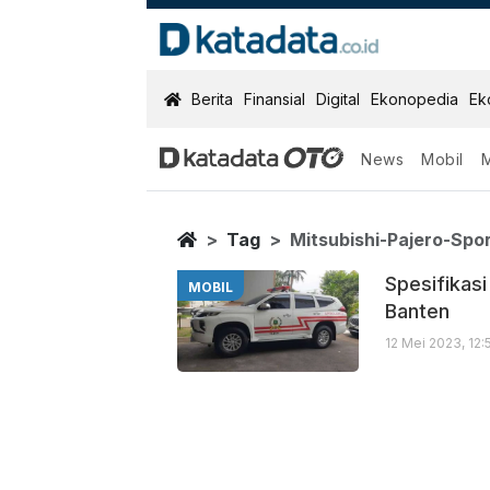
KatadataOTO
Berita
Finansial
Digital
Ekonopedia
Ek
News
Mobil
Mitsubishi Paj
Berita Terbaru
Home
Tag
Mitsubishi-Pajero-Spo
Spesifikas
MOBIL
Banten
12 Mei 2023, 12