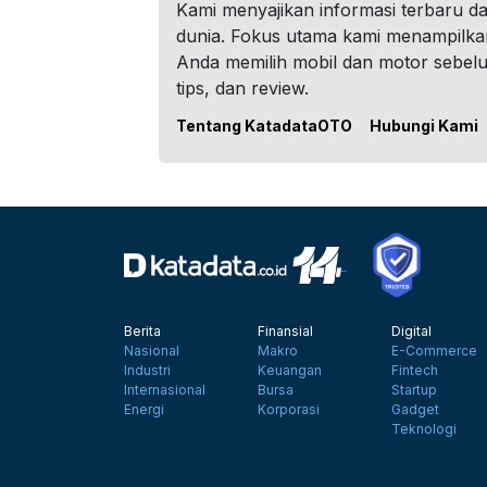
Kami menyajikan informasi terbaru dar
dunia. Fokus utama kami menampilka
Anda memilih mobil dan motor sebel
tips, dan review.
Tentang KatadataOTO
Hubungi Kami
Berita
Finansial
Digital
Nasional
Makro
E-Commerce
Industri
Keuangan
Fintech
Internasional
Bursa
Startup
Energi
Korporasi
Gadget
Teknologi