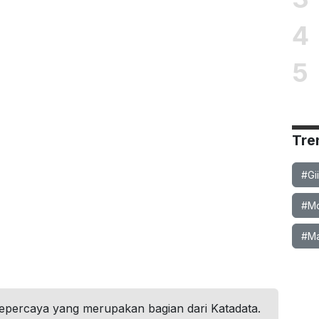
4
5
Tre
#Gi
#Mob
#Ma
tepercaya yang merupakan bagian dari Katadata.