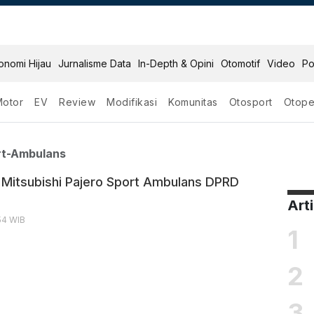
onomi Hijau
Jurnalisme Data
In-Depth & Opini
Otomotif
Video
Po
Motor
EV
Review
Modifikasi
Komunitas
Otosport
Otope
ero Sport Ambulans
rt-Ambulans
i Mitsubishi Pajero Sport Ambulans DPRD
Art
:54 WIB
1
2
3