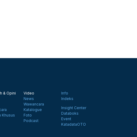
h & Opini
Video
Info
News
Indeks
Wawancara
Insight Center
ara
Katalogue
Databoks
n Khusus
Foto
Event
Podcast
KatadataOTO