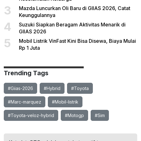
3
Mazda Luncurkan Oli Baru di GIIAS 2026, Catat
Keunggulannya
4
Suzuki Siapkan Beragam Aktivitas Menarik di
GIIAS 2026
5
Mobil Listrik VinFast Kini Bisa Disewa, Biaya Mulai
Rp 1 Juta
Trending Tags
#Giias-2026
#Hybrid
#Toyota
#Marc-marquez
#Mobil-listrik
#Toyota-veloz-hybrid
#Motogp
#Sim