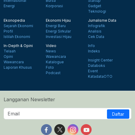
Internasional
Bursa
Startup
Energi
Korporasi
Gadget
Teknologi
Ekonopedia
Ekonomi Hijau
Jurnalisme Data
Sejarah Ekonomi
Energi Baru
Infografik
Profil
Energi Sirkular
Analisis
Istilah Ekonomi
Investasi Hijau
Cek Data
In-Depth & Opini
Video
Info
Telaah
News
Indeks
Opini
Wawancara
Insight Center
Wawancara
Katalogue
Databoks
Laporan Khusus
Foto
Event
Podcast
KatadataOTO
Langganan Newsletter
Daftar
Follow us on Facebook
Follow us on X
Follow us on Instagram
Follow us on Yout