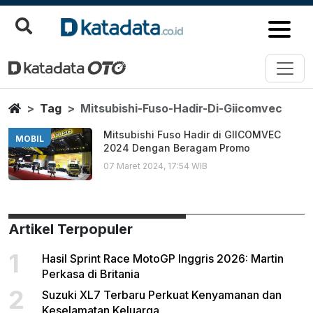
Mitsubishi Fuso Hadir Di Giico
Berita Terbaru
Home
Tag
Mitsubishi-Fuso-Hadir-Di-Giicomvec
Mitsubishi Fuso Hadir di GIICOMVEC
MOBIL
2024 Dengan Beragam Promo
07 Maret 2024, 17:54 WIB
Artikel Terpopuler
1
Hasil Sprint Race MotoGP Inggris 2026: Martin
Perkasa di Britania
2
Suzuki XL7 Terbaru Perkuat Kenyamanan dan
Keselamatan Keluarga