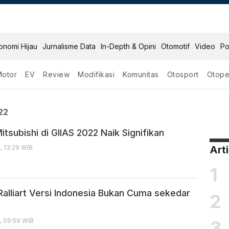
onomi Hijau
Jurnalisme Data
In-Depth & Opini
Otomotif
Video
Po
Motor
EV
Review
Modifikasi
Komunitas
Otosport
Otope
Giias 2022
22
itsubishi di GIIAS 2022 Naik Signifikan
, 13:29 WIB
Art
1
Ralliart Versi Indonesia Bukan Cuma sekedar
2
3
, 09:59 WIB