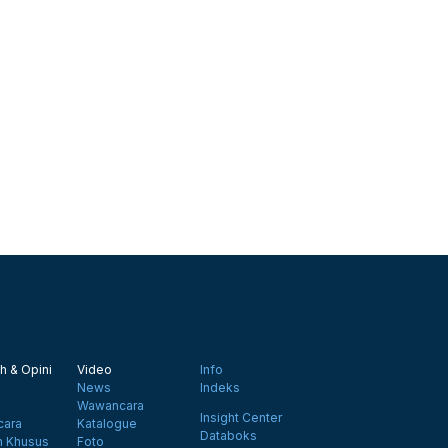
h & Opini
Video
Info
News
Indeks
Wawancara
Insight Center
ara
Katalogue
Databoks
n Khusus
Foto