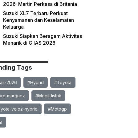
2026: Martin Perkasa di Britania
Suzuki XL7 Terbaru Perkuat
Kenyamanan dan Keselamatan
Keluarga
Suzuki Siapkan Beragam Aktivitas
Menarik di GIIAS 2026
nding Tags
ias-2026
#Hybrid
#Toyota
rc-marquez
#Mobil-listrik
yota-veloz-hybrid
#Motogp
m