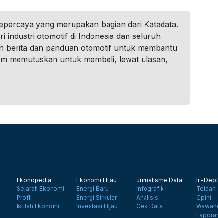
tepercaya yang merupakan bagian dari Katadata.
i industri otomotif di Indonesia dan seluruh
n berita dan panduan otomotif untuk membantu
um memutuskan untuk membeli, lewat ulasan,
Ekonopedia
Ekonomi Hijau
Jurnalisme Data
In-Dept
Sejarah Ekonomi
Energi Baru
Infografik
Telaah
Profil
Energi Sirkular
Analisis
Opini
Istilah Ekonomi
Investasi Hijau
Cek Data
Wawanc
Lapora