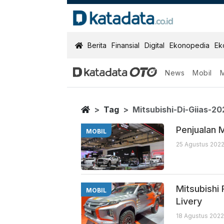
KatadataOTO
Berita
Finansial
Digital
Ekonopedia
Ek
News
Mobil
Mitsubishi Di 
Berita Terbaru
Home
Tag
Mitsubishi-Di-Giias-20
Penjualan M
MOBIL
25 Agustus 2022
Mitsubishi 
MOBIL
Livery
18 Agustus 2022