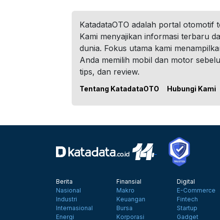
KatadataOTO adalah portal otomotif 
Kami menyajikan informasi terbaru dar
dunia. Fokus utama kami menampilka
Anda memilih mobil dan motor sebel
tips, dan review.
Tentang KatadataOTO
Hubungi Kami
Berita
Finansial
Digital
Nasional
Makro
E-Commerce
Industri
Keuangan
Fintech
Internasional
Bursa
Startup
Energi
Korporasi
Gadget