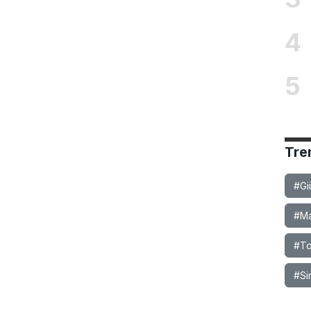
4
5
Tre
#Gi
#Ma
#To
#Si