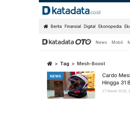
KatadataOTO
Berita
Finansial
Digital
Ekonopedia
Ek
News
Mobil
Mesh Boost
Berita Terbaru
Home
Tag
Mesh-Boost
Cardo Mesh
NEWS
Hingga 31 
27 Maret 2025, 