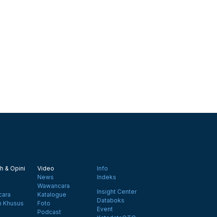
h & Opini
Video
Info
News
Indeks
Wawancara
Insight Center
ara
Katalogue
Databoks
n Khusus
Foto
Event
Podcast