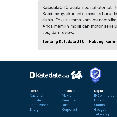
KatadataOTO adalah portal otomotif 
Kami menyajikan informasi terbaru dar
dunia. Fokus utama kami menampilka
Anda memilih mobil dan motor sebel
tips, dan review.
Tentang KatadataOTO
Hubungi Kami
Berita
Finansial
Digital
Nasional
Makro
E-Commerce
Industri
Keuangan
Fintech
Internasional
Bursa
Startup
Energi
Korporasi
Gadget
Teknologi