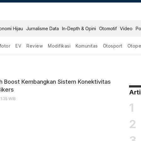
onomi Hijau
Jurnalisme Data
In-Depth & Opini
Otomotif
Video
Po
Motor
EV
Review
Modifikasi
Komunitas
Otosport
Otope
 Boost Kembangkan Sistem Konektivitas
Bikers
Art
21:35 WIB
1
2
3