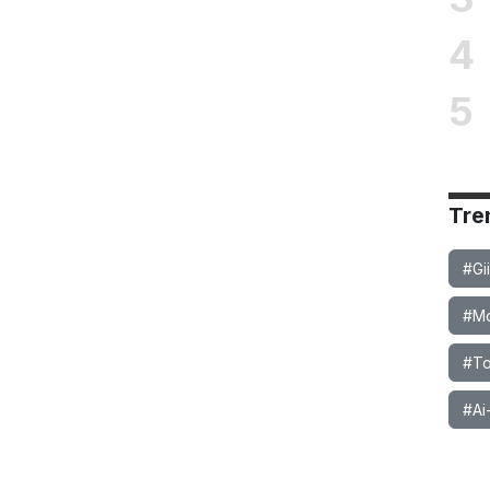
4
5
Tre
#Gi
#Mob
#To
#Ai