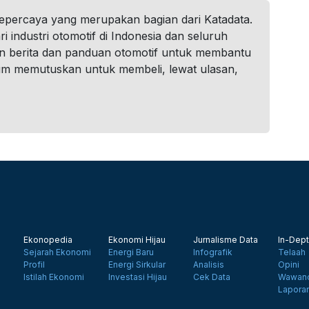
tepercaya yang merupakan bagian dari Katadata.
i industri otomotif di Indonesia dan seluruh
n berita dan panduan otomotif untuk membantu
um memutuskan untuk membeli, lewat ulasan,
Ekonopedia
Ekonomi Hijau
Jurnalisme Data
In-Dept
Sejarah Ekonomi
Energi Baru
Infografik
Telaah
Profil
Energi Sirkular
Analisis
Opini
Istilah Ekonomi
Investasi Hijau
Cek Data
Wawanc
Lapora