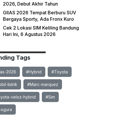
2026, Debut Akhir Tahun
GIIAS 2026 Tempat Berburu SUV
Bergaya Sporty, Ada Fronx Kuro
Cek 2 Lokasi SIM Keliling Bandung
Hari Ini, 6 Agustus 2026
nding Tags
ias-2026
#Hybrid
#Toyota
il-listrik
#Marc-marquez
yota-veloz-hybrid
#Sim
-ogura