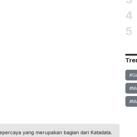
4
5
Tre
#Gi
#Mob
#Ma
tepercaya yang merupakan bagian dari Katadata.