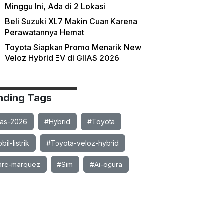
Minggu Ini, Ada di 2 Lokasi
Beli Suzuki XL7 Makin Cuan Karena
Perawatannya Hemat
Toyota Siapkan Promo Menarik New
Veloz Hybrid EV di GIIAS 2026
nding Tags
ias-2026
#Hybrid
#Toyota
il-listrik
#Toyota-veloz-hybrid
rc-marquez
#Sim
#Ai-ogura