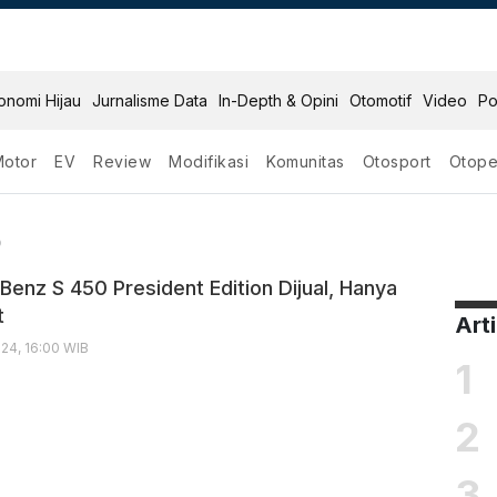
onomi Hijau
Jurnalisme Data
In-Depth & Opini
Otomotif
Video
Po
Motor
EV
Review
Modifikasi
Komunitas
Otosport
Otope
z S 450
0
enz S 450 President Edition Dijual, Hanya
t
Art
24, 16:00 WIB
1
2
3