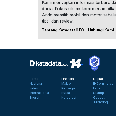
Kami menyajikan informasi terbaru dar
dunia. Fokus utama kami menampilka
Anda memilih mobil dan motor sebel
tips, dan review.
Tentang KatadataOTO
Hubungi Kami
Berita
Finansial
Digital
Nasional
Makro
E-Commerce
Industri
Keuangan
Fintech
Internasional
Bursa
Startup
Energi
Korporasi
Gadget
Teknologi