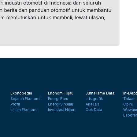
i industri otomotif di Indonesia dan seluruh
n berita dan panduan otomotif untuk membantu
um memutuskan untuk membeli, lewat ulasan,
Ekonopedia
Ekonomi Hijau
Jurnalisme Data
In-Dept
Sejarah Ekonomi
Energi Baru
Infografik
Telaah
Profil
Energi Sirkular
Analisis
Opini
Istilah Ekonomi
Investasi Hijau
Cek Data
Wawanc
Lapora