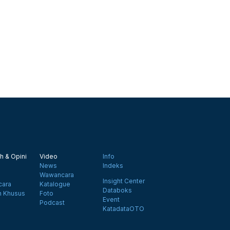
h & Opini
Video
Info
News
Indeks
Wawancara
Insight Center
ara
Katalogue
Databoks
n Khusus
Foto
Event
Podcast
KatadataOTO