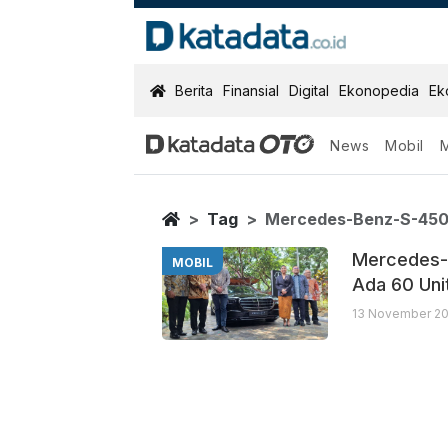
KatadataOTO
Berita
Finansial
Digital
Ekonopedia
Ek
News
Mobil
Mercedes Ben
Berita Terbaru
Home
Tag
Mercedes-Benz-S-45
Mercedes-B
MOBIL
Ada 60 Uni
13 November 20