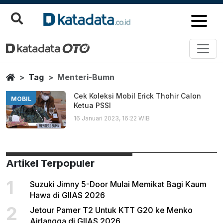
Menteri Bumn
Berita Terbaru
Home
Tag
Menteri-Bumn
Cek Koleksi Mobil Erick Thohir Calon
MOBIL
Ketua PSSI
16 Januari 2023, 16:22 WIB
Artikel Terpopuler
1
Suzuki Jimny 5-Door Mulai Memikat Bagi Kaum
Hawa di GIIAS 2026
2
Jetour Pamer T2 Untuk KTT G20 ke Menko
Airlangga di GIIAS 2026