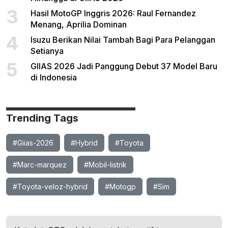
3
Hasil MotoGP Inggris 2026: Raul Fernandez
Menang, Aprilia Dominan
4
Isuzu Berikan Nilai Tambah Bagi Para Pelanggan
Setianya
5
GIIAS 2026 Jadi Panggung Debut 37 Model Baru
di Indonesia
Trending Tags
#Giias-2026
#Hybrid
#Toyota
#Marc-marquez
#Mobil-listrik
#Toyota-veloz-hybrid
#Motogp
#Sim