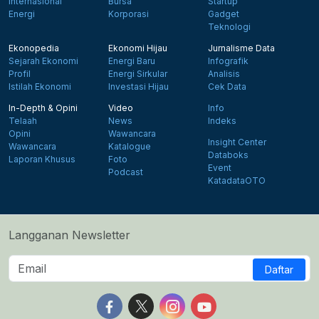
Internasional
Bursa
Startup
Energi
Korporasi
Gadget
Teknologi
Ekonopedia
Ekonomi Hijau
Jurnalisme Data
Sejarah Ekonomi
Energi Baru
Infografik
Profil
Energi Sirkular
Analisis
Istilah Ekonomi
Investasi Hijau
Cek Data
In-Depth & Opini
Video
Info
Telaah
News
Indeks
Opini
Wawancara
Insight Center
Wawancara
Katalogue
Databoks
Laporan Khusus
Foto
Event
Podcast
KatadataOTO
Langganan Newsletter
Daftar
Follow us on Facebook
Follow us on X
Follow us on Instagram
Follow us on Yout