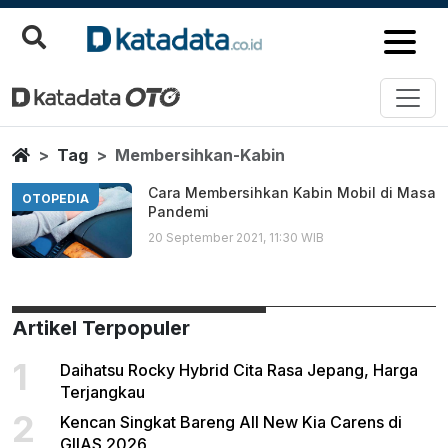
Membersihkan Kabin
Berita Terbaru
Home
Tag
Membersihkan-Kabin
Cara Membersihkan Kabin Mobil di Masa
OTOPEDIA
Pandemi
20 September 2021, 11:30 WIB
Artikel Terpopuler
1
Daihatsu Rocky Hybrid Cita Rasa Jepang, Harga
Terjangkau
2
Kencan Singkat Bareng All New Kia Carens di
GIIAS 2026