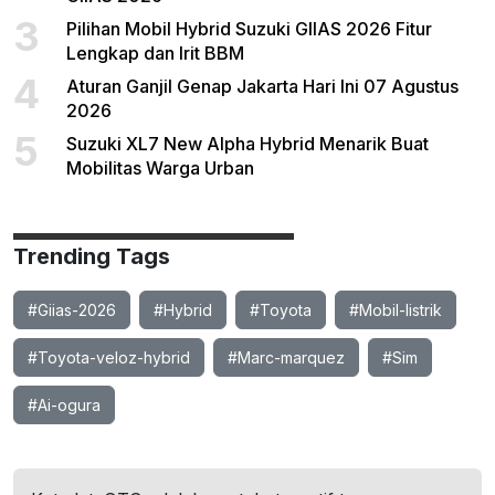
3
Pilihan Mobil Hybrid Suzuki GIIAS 2026 Fitur
Lengkap dan Irit BBM
4
Aturan Ganjil Genap Jakarta Hari Ini 07 Agustus
2026
5
Suzuki XL7 New Alpha Hybrid Menarik Buat
Mobilitas Warga Urban
Trending Tags
#Giias-2026
#Hybrid
#Toyota
#Mobil-listrik
#Toyota-veloz-hybrid
#Marc-marquez
#Sim
#Ai-ogura