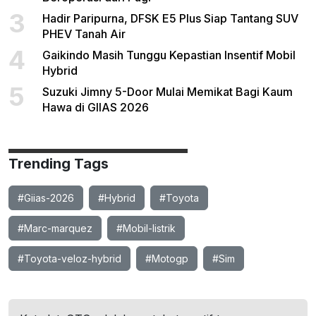
3
Hadir Paripurna, DFSK E5 Plus Siap Tantang SUV
PHEV Tanah Air
4
Gaikindo Masih Tunggu Kepastian Insentif Mobil
Hybrid
5
Suzuki Jimny 5-Door Mulai Memikat Bagi Kaum
Hawa di GIIAS 2026
Trending Tags
#Giias-2026
#Hybrid
#Toyota
#Marc-marquez
#Mobil-listrik
#Toyota-veloz-hybrid
#Motogp
#Sim