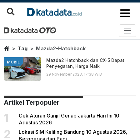
Mazda2 Hatchback
Berita Terbaru
Home
Tag
Mazda2-Hatchback
Mazda2 Hatchback dan CX-5 Dapat
MOBIL
Penyegaran, Harga Naik
29 November 2023, 17:38 WIB
Artikel Terpopuler
1
Cek Aturan Ganjil Genap Jakarta Hari Ini 10
Agustus 2026
2
Lokasi SIM Keliling Bandung 10 Agustus 2026,
Beroperasi dari Pagi