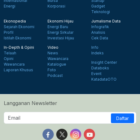
Internasional
Bursa
Startup
Energi
Korporasi
Gadget
Teknologi
Ekonopedia
Ekonomi Hijau
Jurnalisme Data
Sejarah Ekonomi
Energi Baru
Infografik
Profil
Energi Sirkular
Analisis
Istilah Ekonomi
Investasi Hijau
Cek Data
In-Depth & Opini
Video
Info
Telaah
News
Indeks
Opini
Wawancara
Insight Center
Wawancara
Katalogue
Databoks
Laporan Khusus
Foto
Event
Podcast
KatadataOTO
Langganan Newsletter
Daftar
Follow us on Facebook
Follow us on X
Follow us on Instagram
Follow us on Yout