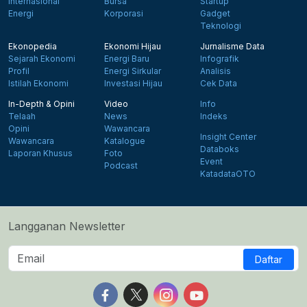
Internasional
Bursa
Startup
Energi
Korporasi
Gadget
Teknologi
Ekonopedia
Ekonomi Hijau
Jurnalisme Data
Sejarah Ekonomi
Energi Baru
Infografik
Profil
Energi Sirkular
Analisis
Istilah Ekonomi
Investasi Hijau
Cek Data
In-Depth & Opini
Video
Info
Telaah
News
Indeks
Opini
Wawancara
Insight Center
Wawancara
Katalogue
Databoks
Laporan Khusus
Foto
Event
Podcast
KatadataOTO
Langganan Newsletter
Daftar
Follow us on Facebook
Follow us on X
Follow us on Instagram
Follow us on Yout