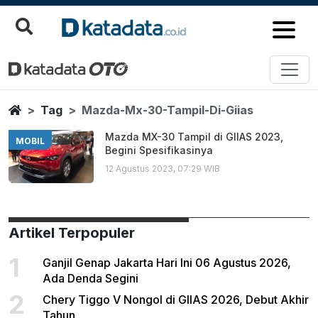
Mazda Mx 30 Tampil Di Giias
Berita Terbaru
Home
Tag
Mazda-Mx-30-Tampil-Di-Giias
Mazda MX-30 Tampil di GIIAS 2023,
MOBIL
Begini Spesifikasinya
12 Agustus 2023, 07:29 WIB
Artikel Terpopuler
1
Ganjil Genap Jakarta Hari Ini 06 Agustus 2026,
Ada Denda Segini
2
Chery Tiggo V Nongol di GIIAS 2026, Debut Akhir
Tahun