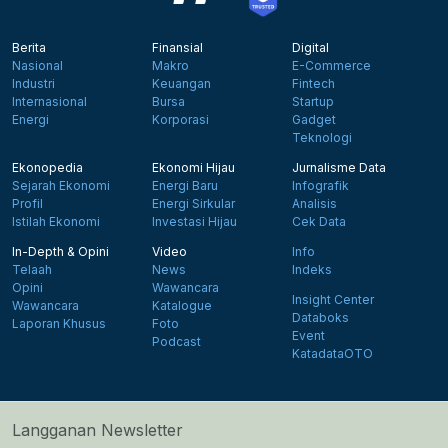
Berita
Finansial
Digital
Nasional
Makro
E-Commerce
Industri
Keuangan
Fintech
Internasional
Bursa
Startup
Energi
Korporasi
Gadget
Teknologi
Ekonopedia
Ekonomi Hijau
Jurnalisme Data
Sejarah Ekonomi
Energi Baru
Infografik
Profil
Energi Sirkular
Analisis
Istilah Ekonomi
Investasi Hijau
Cek Data
In-Depth & Opini
Video
Info
Telaah
News
Indeks
Opini
Wawancara
Insight Center
Wawancara
Katalogue
Databoks
Laporan Khusus
Foto
Event
Podcast
KatadataOTO
Langganan Newsletter