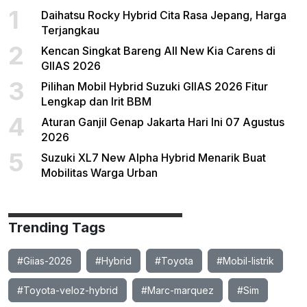
1
Daihatsu Rocky Hybrid Cita Rasa Jepang, Harga
Terjangkau
2
Kencan Singkat Bareng All New Kia Carens di
GIIAS 2026
3
Pilihan Mobil Hybrid Suzuki GIIAS 2026 Fitur
Lengkap dan Irit BBM
4
Aturan Ganjil Genap Jakarta Hari Ini 07 Agustus
2026
5
Suzuki XL7 New Alpha Hybrid Menarik Buat
Mobilitas Warga Urban
Trending Tags
#Giias-2026
#Hybrid
#Toyota
#Mobil-listrik
#Toyota-veloz-hybrid
#Marc-marquez
#Sim