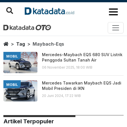
Maybach Eqs
Berita Terbaru
Home
Tag
Maybach-Eqs
Mercedes-Maybach EQS 680 SUV Listrik
MOBIL
Penggoda Sultan Tanah Air
06 November 2025, 18:00 WIB
Mercedes Tawarkan Maybach EQS Jadi
MOBIL
Mobil Presiden di IKN
20 Juni 2024, 17:22 WIB
Artikel Terpopuler