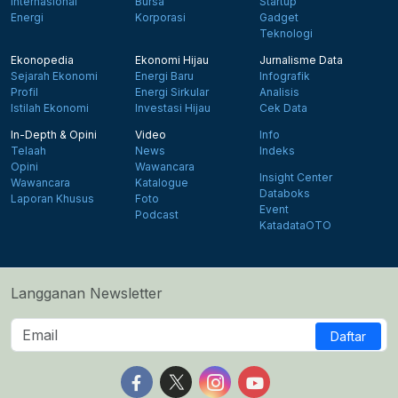
Internasional
Bursa
Startup
Energi
Korporasi
Gadget
Teknologi
Ekonopedia
Ekonomi Hijau
Jurnalisme Data
Sejarah Ekonomi
Energi Baru
Infografik
Profil
Energi Sirkular
Analisis
Istilah Ekonomi
Investasi Hijau
Cek Data
In-Depth & Opini
Video
Info
Telaah
News
Indeks
Opini
Wawancara
Insight Center
Wawancara
Katalogue
Databoks
Laporan Khusus
Foto
Event
Podcast
KatadataOTO
Langganan Newsletter
Daftar
Follow us on Facebook
Follow us on X
Follow us on Instagram
Follow us on Yout