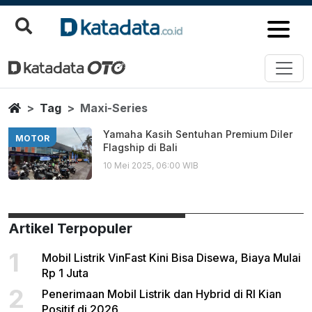
Maxi Series
Berita Terbaru
Home
Tag
Maxi-Series
Yamaha Kasih Sentuhan Premium Diler
MOTOR
Flagship di Bali
10 Mei 2025, 06:00 WIB
Artikel Terpopuler
1
Mobil Listrik VinFast Kini Bisa Disewa, Biaya Mulai
Rp 1 Juta
2
Penerimaan Mobil Listrik dan Hybrid di RI Kian
Positif di 2026