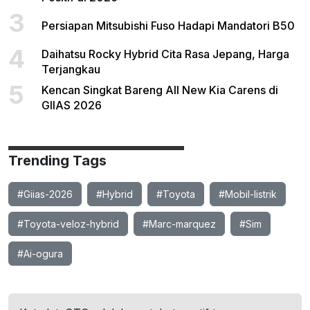
3
Persiapan Mitsubishi Fuso Hadapi Mandatori B50
4
Daihatsu Rocky Hybrid Cita Rasa Jepang, Harga
Terjangkau
5
Kencan Singkat Bareng All New Kia Carens di
GIIAS 2026
Trending Tags
#Giias-2026
#Hybrid
#Toyota
#Mobil-listrik
#Toyota-veloz-hybrid
#Marc-marquez
#Sim
#Ai-ogura