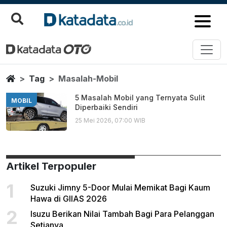
Masalah Mobil
Berita Terbaru
Home
Tag
Masalah-Mobil
5 Masalah Mobil yang Ternyata Sulit
MOBIL
Diperbaiki Sendiri
25 Mei 2026, 07:00 WIB
Artikel Terpopuler
1
Suzuki Jimny 5-Door Mulai Memikat Bagi Kaum
Hawa di GIIAS 2026
2
Isuzu Berikan Nilai Tambah Bagi Para Pelanggan
Setianya