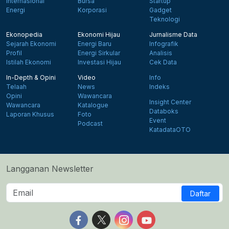
Internasional
Bursa
Startup
Energi
Korporasi
Gadget
Teknologi
Ekonopedia
Ekonomi Hijau
Jurnalisme Data
Sejarah Ekonomi
Energi Baru
Infografik
Profil
Energi Sirkular
Analisis
Istilah Ekonomi
Investasi Hijau
Cek Data
In-Depth & Opini
Video
Info
Telaah
News
Indeks
Opini
Wawancara
Insight Center
Wawancara
Katalogue
Databoks
Laporan Khusus
Foto
Event
Podcast
KatadataOTO
Langganan Newsletter
Daftar
Follow us on Facebook
Follow us on X
Follow us on Instagram
Follow us on Yout