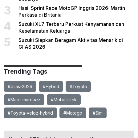
3
Hasil Sprint Race MotoGP Inggris 2026: Martin
Perkasa di Britania
4
Suzuki XL7 Terbaru Perkuat Kenyamanan dan
Keselamatan Keluarga
5
Suzuki Siapkan Beragam Aktivitas Menarik di
GIIAS 2026
Trending Tags
#Giias-2026
#Hybrid
#Toyota
#Marc-marquez
#Mobil-listrik
#Toyota-veloz-hybrid
#Motogp
#Sim