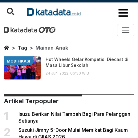
Mainan Anak
Berita Terbaru
Home
Tag
Mainan-Anak
Hot Wheels Gelar Kompetisi Diecast di
MODIFIKASI
Masa Libur Sekolah
24 Juni 2022, 06:30 WIB
Artikel Terpopuler
1
Isuzu Berikan Nilai Tambah Bagi Para Pelanggan
Setianya
2
Suzuki Jimny 5-Door Mulai Memikat Bagi Kaum
Hawa di GIIAS 2026