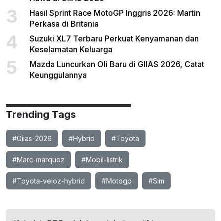
3
Hasil Sprint Race MotoGP Inggris 2026: Martin
Perkasa di Britania
4
Suzuki XL7 Terbaru Perkuat Kenyamanan dan
Keselamatan Keluarga
5
Mazda Luncurkan Oli Baru di GIIAS 2026, Catat
Keunggulannya
Trending Tags
#Giias-2026
#Hybrid
#Toyota
#Marc-marquez
#Mobil-listrik
#Toyota-veloz-hybrid
#Motogp
#Sim