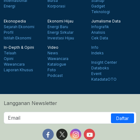
Internasional
Bursa
Startup
Energi
Korporasi
Gadget
Teknologi
Ekonopedia
Ekonomi Hijau
Jurnalisme Data
Sejarah Ekonomi
Energi Baru
Infografik
Profil
Energi Sirkular
Analisis
Istilah Ekonomi
Investasi Hijau
Cek Data
In-Depth & Opini
Video
Info
Telaah
News
Indeks
Opini
Wawancara
Insight Center
Wawancara
Katalogue
Databoks
Laporan Khusus
Foto
Event
Podcast
KatadataOTO
Langganan Newsletter
Daftar
Follow us on Facebook
Follow us on X
Follow us on Instagram
Follow us on Yout