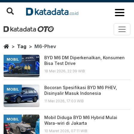
M6 Phev
Berita Terbaru
Home
Tag
M6-Phev
BYD M6 DM Diperkenalkan, Konsumen
MOBIL
Bisa Test Drive
18 Mei 2026, 22:39 WIB
Bocoran Spesifikasi BYD M6 PHEV,
MOBIL
Disinyalir Masuk Indonesia
11 Mei 2026, 17:03 WIB
Mobil Diduga BYD M6 Hybrid Mulai
MOBIL
Wara-wiri di Jakarta
10 Maret 2026, 07:11 WIB