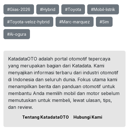
#Giias-2026
#Hybrid
#Toyota
#Mobil-listrik
#Toyota-veloz-hybrid
#Marc-marquez
#Sim
#Ai-ogura
KatadataOTO adalah portal otomotif tepercaya
yang merupakan bagian dari Katadata. Kami
menyajikan informasi terbaru dari industri otomotif
di Indonesia dan seluruh dunia. Fokus utama kami
menampilkan berita dan panduan otomotif untuk
membantu Anda memilih mobil dan motor sebelum
memutuskan untuk membeli, lewat ulasan, tips,
dan review.
Tentang KatadataOTO
Hubungi Kami