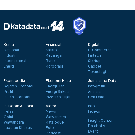
Berita
Finansial
Digital
Nasional
Makro
E-Commerce
Industri
Keuangan
Fintech
Internasional
Bursa
Startup
Energi
Korporasi
Gadget
Teknologi
Ekonopedia
Ekonomi Hijau
Jurnalisme Data
Sejarah Ekonomi
Energi Baru
Infografik
Profil
Energi Sirkular
Analisis
Istilah Ekonomi
Investasi Hijau
Cek Data
In-Depth & Opini
Video
Info
Telaah
News
Indeks
Opini
Wawancara
Insight Center
Wawancara
Katalogue
Databoks
Laporan Khusus
Foto
Event
Podcast