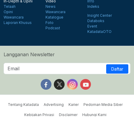
In-Depth & Opini
Video
Info
Telaah
News
Indeks
Opini
Wawancara
Insight Center
Wawancara
Katalogue
Databoks
Laporan Khusus
Foto
Event
Podcast
KatadataOTO
Langganan Newsletter
Daftar
Follow us on Facebook
Follow us on X
Follow us on Instagram
Follow us on Yout
Tentang Katadata
Advertising
Karier
Pedoman Media Siber
Kebijakan Privasi
Disclaimer
Hubungi Kami
©2026 Katadata. Hak cipta dilindungi Undang-undang.