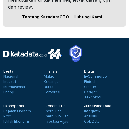
memutuskan untuk membeli, lewat ulasan, tips,
dan review.
Tentang KatadataOTO
Hubungi Kami
Berita
Finansial
Digital
Nasional
Makro
E-Commerce
Industri
Keuangan
Fintech
Internasional
Bursa
Startup
Energi
Korporasi
Gadget
Teknologi
Ekonopedia
Ekonomi Hijau
Jurnalisme Data
Sejarah Ekonomi
Energi Baru
Infografik
Profil
Energi Sirkular
Analisis
Istilah Ekonomi
Investasi Hijau
Cek Data