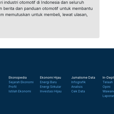
i industri otomotif di Indonesia dan seluruh
n berita dan panduan otomotif untuk membantu
um memutuskan untuk membeli, lewat ulasan,
Ekonopedia
Ekonomi Hijau
Jurnalisme Data
In-Dept
Sejarah Ekonomi
Energi Baru
Infografik
Telaah
Profil
Energi Sirkular
Analisis
Opini
Istilah Ekonomi
Investasi Hijau
Cek Data
Wawanc
Lapora