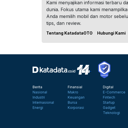
Kami menyajikan informasi terbaru dar
dunia. Fokus utama kami menampilka
Anda memilih mobil dan motor sebel
tips, dan review.
Tentang KatadataOTO
Hubungi Kami
Berita
Finansial
Digital
Nasional
Makro
E-Commerce
Industri
Keuangan
Fintech
Internasional
Bursa
Startup
Energi
Korporasi
Gadget
Teknologi