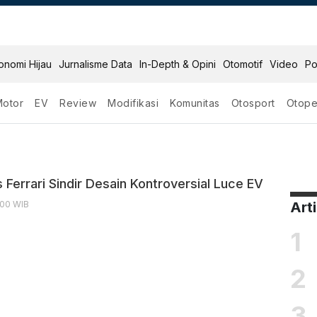
onomi Hijau
Jurnalisme Data
In-Depth & Opini
Otomotif
Video
Po
Motor
EV
Review
Modifikasi
Komunitas
Otosport
Otope
Ferrari Sindir Desain Kontroversial Luce EV
:00 WIB
Art
1
2
3