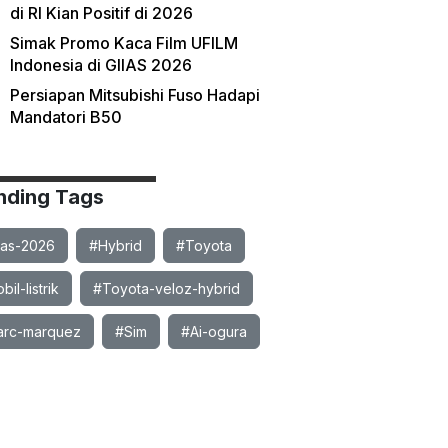
di RI Kian Positif di 2026
Simak Promo Kaca Film UFILM
Indonesia di GIIAS 2026
Persiapan Mitsubishi Fuso Hadapi
Mandatori B50
nding Tags
ias-2026
#Hybrid
#Toyota
il-listrik
#Toyota-veloz-hybrid
rc-marquez
#Sim
#Ai-ogura