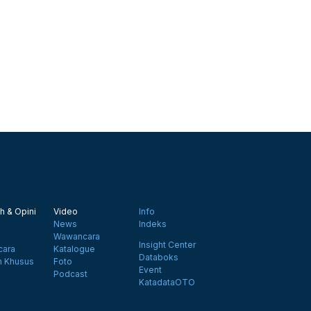
h & Opini
Video
Info
News
Indeks
Wawancara
Insight Center
ara
Katalogue
Databoks
n Khusus
Foto
Event
Podcast
KatadataOTO