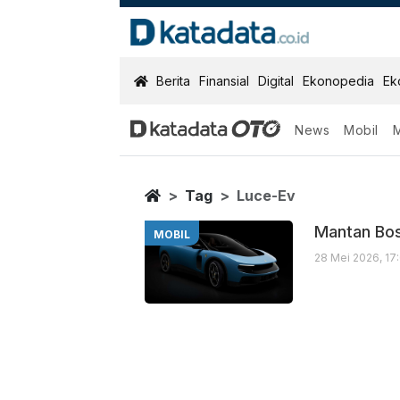
KatadataOTO
Berita
Finansial
Digital
Ekonopedia
Ek
News
Mobil
Luce Ev
Berita Terbaru
Home
Tag
Luce-Ev
Mantan Bos 
MOBIL
28 Mei 2026, 17