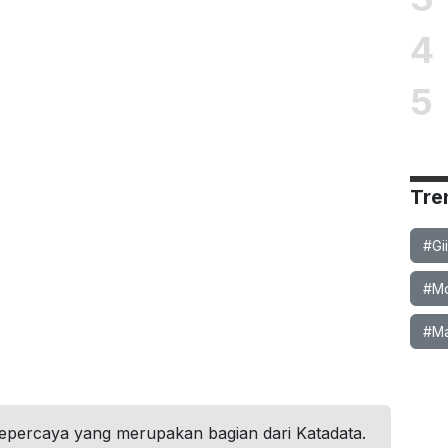
4
5
Tre
#Gi
#Mob
#Ma
tepercaya yang merupakan bagian dari Katadata.