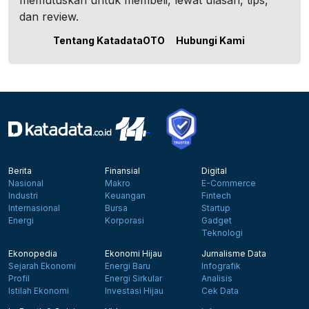
memutuskan untuk membeli, lewat ulasan, tips,
dan review.
Tentang KatadataOTO
Hubungi Kami
Berita
Finansial
Digital
Nasional
Makro
E-Commerce
Industri
Keuangan
Fintech
Internasional
Bursa
Startup
Energi
Korporasi
Gadget
Teknologi
Ekonopedia
Ekonomi Hijau
Jurnalisme Data
Sejarah Ekonomi
Energi Baru
Infografik
Profil
Energi Sirkular
Analisis
Istilah Ekonomi
Investasi Hijau
Cek Data