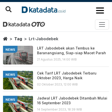
Lrt Jabodebek
Berita Terbaru
Home
Tag
Lrt-Jabodebek
LRT Jabodebek akan Tembus ke
NEWS
Baranangsiang, Siap-siap Macet Parah
21 Agustus 2025, 14:00 WIB
Cek Tarif LRT Jabodebek Terbaru
NEWS
Oktober 2023, Harga Naik
02 Oktober 2023, 12:00 WIB
Jadwal LRT Jabodebek Ditambah Mulai
NEWS
16 September 2023
14 September 2023, 18:39 WIB