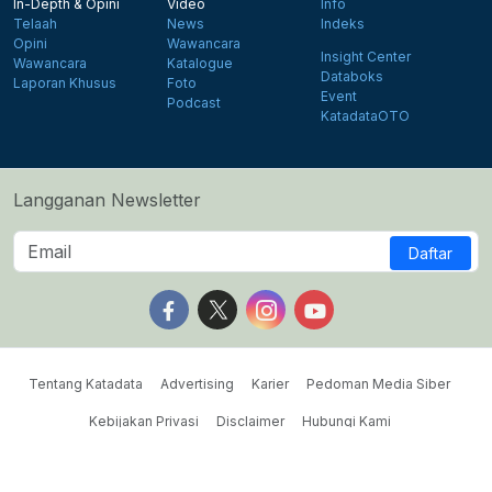
In-Depth & Opini
Video
Info
Telaah
News
Indeks
Opini
Wawancara
Insight Center
Wawancara
Katalogue
Databoks
Laporan Khusus
Foto
Event
Podcast
KatadataOTO
Langganan Newsletter
Daftar
Follow us on Facebook
Follow us on X
Follow us on Instagram
Follow us on Yout
Tentang Katadata
Advertising
Karier
Pedoman Media Siber
Kebijakan Privasi
Disclaimer
Hubungi Kami
©2026 Katadata. Hak cipta dilindungi Undang-undang.