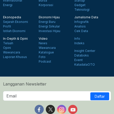
Internasional
Bursa
Startup
Energi
Korporasi
Gadget
Teknologi
Ekonopedia
Ekonomi Hijau
Jurnalisme Data
Sejarah Ekonomi
Energi Baru
Infografik
Profil
Energi Sirkular
Analisis
Istilah Ekonomi
Investasi Hijau
Cek Data
In-Depth & Opini
Video
Info
Telaah
News
Indeks
Opini
Wawancara
Insight Center
Wawancara
Katalogue
Databoks
Laporan Khusus
Foto
Event
Podcast
KatadataOTO
Langganan Newsletter
Daftar
Follow us on Facebook
Follow us on X
Follow us on Instagram
Follow us on Yout