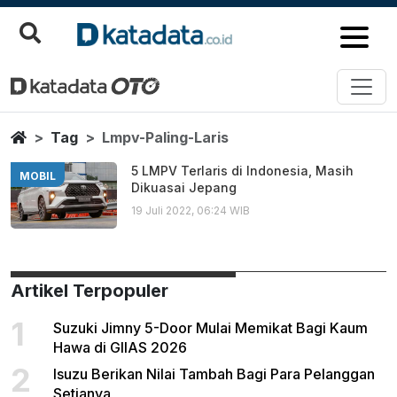
Lmpv Paling Laris
Berita Terbaru
Home
Tag
Lmpv-Paling-Laris
5 LMPV Terlaris di Indonesia, Masih
MOBIL
Dikuasai Jepang
19 Juli 2022, 06:24 WIB
Artikel Terpopuler
1
Suzuki Jimny 5-Door Mulai Memikat Bagi Kaum
Hawa di GIIAS 2026
2
Isuzu Berikan Nilai Tambah Bagi Para Pelanggan
Setianya