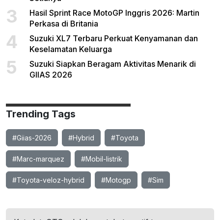
3
Hasil Sprint Race MotoGP Inggris 2026: Martin
Perkasa di Britania
4
Suzuki XL7 Terbaru Perkuat Kenyamanan dan
Keselamatan Keluarga
5
Suzuki Siapkan Beragam Aktivitas Menarik di
GIIAS 2026
Trending Tags
#Giias-2026
#Hybrid
#Toyota
#Marc-marquez
#Mobil-listrik
#Toyota-veloz-hybrid
#Motogp
#Sim