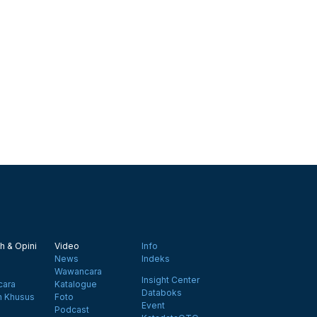
h & Opini
Video
Info
News
Indeks
Wawancara
Insight Center
ara
Katalogue
Databoks
n Khusus
Foto
Event
Podcast