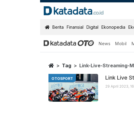
KatadataOTO
Berita
Finansial
Digital
Ekonopedia
Ek
News
Mobil
Link Live Str
Berita Terbaru
Home
Tag
Link-Live-Streaming-
Link Live 
OTOSPORT
29 April 2023, 1