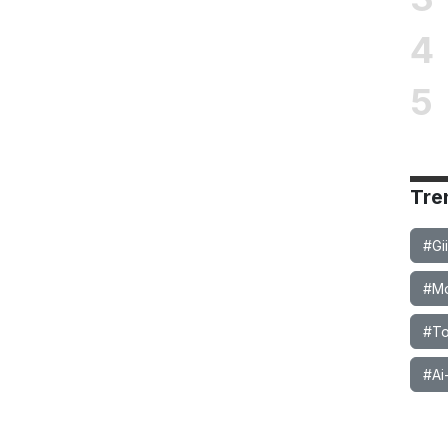
4
5
Tre
#Gi
#Mob
#To
#Ai