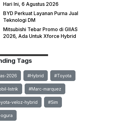
Hari Ini, 6 Agustus 2026
BYD Perkuat Layanan Purna Jual
Teknologi DM
Mitsubishi Tebar Promo di GIIAS
2026, Ada Untuk Xforce Hybrid
nding Tags
ias-2026
#Hybrid
#Toyota
il-listrik
#Marc-marquez
yota-veloz-hybrid
#Sim
-ogura