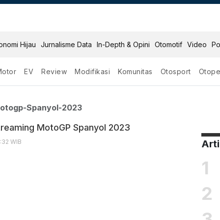
onomi Hijau
Jurnalisme Data
In-Depth & Opini
Otomotif
Video
Po
Motor
EV
Review
Modifikasi
Komunitas
Otosport
Otope
eaming Motogp Spanyol 
Motogp-Spanyol-2023
Streaming MotoGP Spanyol 2023
6:32 WIB
Art
1
2
3