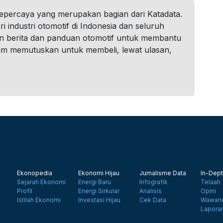
tepercaya yang merupakan bagian dari Katadata.
i industri otomotif di Indonesia dan seluruh
n berita dan panduan otomotif untuk membantu
um memutuskan untuk membeli, lewat ulasan,
Ekonopedia
Ekonomi Hijau
Jurnalisme Data
In-Dept
Sejarah Ekonomi
Energi Baru
Infografik
Telaah
Profil
Energi Sirkular
Analisis
Opini
Istilah Ekonomi
Investasi Hijau
Cek Data
Wawanc
Lapora