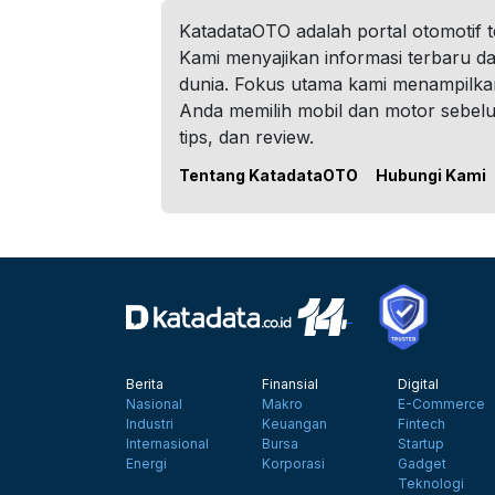
KatadataOTO adalah portal otomotif 
Kami menyajikan informasi terbaru dar
dunia. Fokus utama kami menampilka
Anda memilih mobil dan motor sebel
tips, dan review.
Tentang KatadataOTO
Hubungi Kami
Berita
Finansial
Digital
Nasional
Makro
E-Commerce
Industri
Keuangan
Fintech
Internasional
Bursa
Startup
Energi
Korporasi
Gadget
Teknologi