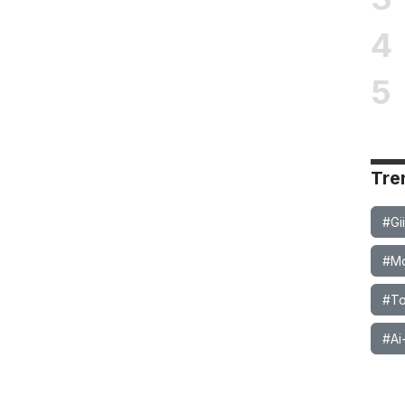
4
5
Tre
#Gi
#Mob
#To
#Ai