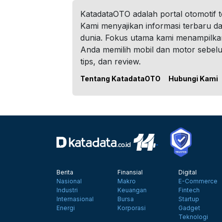
KatadataOTO adalah portal otomotif 
Kami menyajikan informasi terbaru dar
dunia. Fokus utama kami menampilka
Anda memilih mobil dan motor sebel
tips, dan review.
Tentang KatadataOTO
Hubungi Kami
Berita
Finansial
Digital
Nasional
Makro
E-Commerce
Industri
Keuangan
Fintech
Internasional
Bursa
Startup
Energi
Korporasi
Gadget
Teknologi