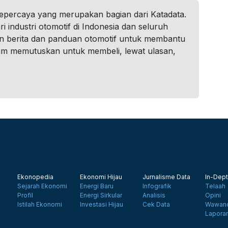
tepercaya yang merupakan bagian dari Katadata.
i industri otomotif di Indonesia dan seluruh
n berita dan panduan otomotif untuk membantu
um memutuskan untuk membeli, lewat ulasan,
Ekonopedia
Ekonomi Hijau
Jurnalisme Data
In-Dept
Sejarah Ekonomi
Energi Baru
Infografik
Telaah
Profil
Energi Sirkular
Analisis
Opini
Istilah Ekonomi
Investasi Hijau
Cek Data
Wawanc
Lapora