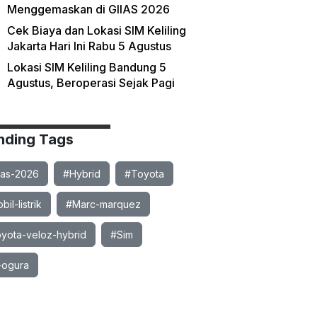
Menggemaskan di GIIAS 2026
Cek Biaya dan Lokasi SIM Keliling
Jakarta Hari Ini Rabu 5 Agustus
Lokasi SIM Keliling Bandung 5
Agustus, Beroperasi Sejak Pagi
nding Tags
ias-2026
#Hybrid
#Toyota
il-listrik
#Marc-marquez
yota-veloz-hybrid
#Sim
-ogura