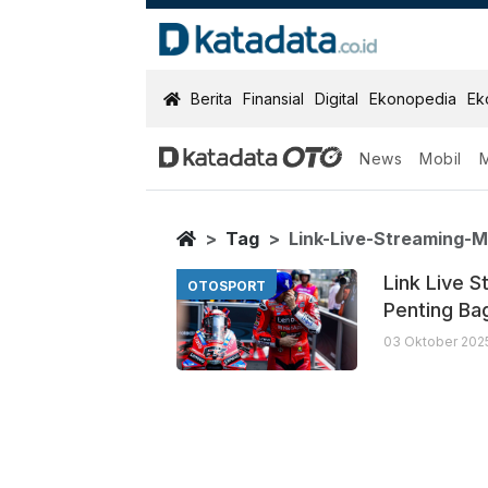
KatadataOTO
Berita
Finansial
Digital
Ekonopedia
Ek
News
Mobil
Link Live Str
Berita Terbaru
Home
Tag
Link-Live-Streaming-
Link Live 
OTOSPORT
Penting Ba
03 Oktober 2025