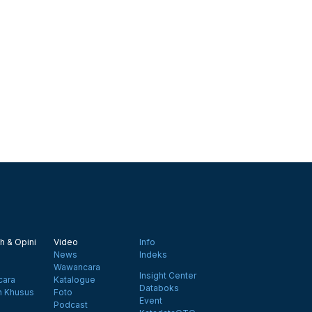
h & Opini
Video
Info
News
Indeks
Wawancara
Insight Center
ara
Katalogue
Databoks
n Khusus
Foto
Event
Podcast