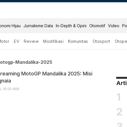
onomi Hijau
Jurnalisme Data
In-Depth & Opini
Otomotif
Video
Po
Motor
EV
Review
Modifikasi
Komunitas
Otosport
Otope
eaming Motogp Mandalik
Motogp-Mandalika-2025
Streaming MotoGP Mandalika 2025: Misi
gnaia
Art
, 16:00 WIB
1
2
3