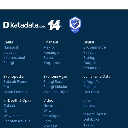
Berita
Finansial
Digital
Nasional
Makro
E-Commerce
Industri
Keuangan
Fintech
Internasional
Bursa
Startup
Energi
Korporasi
Gadget
Teknologi
Ekonopedia
Ekonomi Hijau
Jurnalisme Data
Sejarah Ekonomi
Energi Baru
Infografik
Profil
Energi Sirkular
Analisis
Istilah Ekonomi
Investasi Hijau
Cek Data
In-Depth & Opini
Video
Info
Telaah
News
Indeks
Opini
Wawancara
Insight Center
Wawancara
Katalogue
Databoks
Laporan Khusus
Foto
Event
Podcast