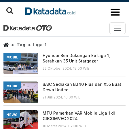
Liga 1
Berita Terbaru
Home
Tag
Liga-1
Hyundai Beri Dukungan ke Liga 1,
MOBIL
Serahkan 35 Unit Stargazer
22 Oktober 2024, 19:00 WIB
BAIC Sediakan BJ40 Plus dan X55 Buat
MOBIL
Dewa United
21 Juli 2024, 10:00 WIB
MTU Pamerkan VAR Mobile Liga 1 di
NEWS
GIICOMVEC 2024
10 Maret 2024, 07:00 WIB