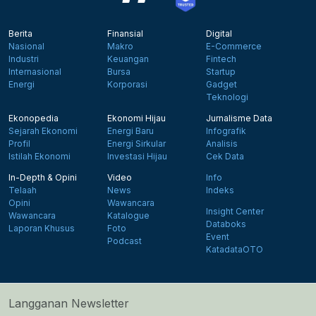
Berita
Finansial
Digital
Nasional
Makro
E-Commerce
Industri
Keuangan
Fintech
Internasional
Bursa
Startup
Energi
Korporasi
Gadget
Teknologi
Ekonopedia
Ekonomi Hijau
Jurnalisme Data
Sejarah Ekonomi
Energi Baru
Infografik
Profil
Energi Sirkular
Analisis
Istilah Ekonomi
Investasi Hijau
Cek Data
In-Depth & Opini
Video
Info
Telaah
News
Indeks
Opini
Wawancara
Insight Center
Wawancara
Katalogue
Databoks
Laporan Khusus
Foto
Event
Podcast
KatadataOTO
Langganan Newsletter