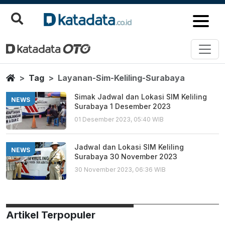
Layanan Sim Keliling Surabaya
Berita Terbaru
Home
Tag
Layanan-Sim-Keliling-Surabaya
Simak Jadwal dan Lokasi SIM Keliling
NEWS
Surabaya 1 Desember 2023
01 Desember 2023, 05:40 WIB
Jadwal dan Lokasi SIM Keliling
NEWS
Surabaya 30 November 2023
30 November 2023, 06:36 WIB
Artikel Terpopuler