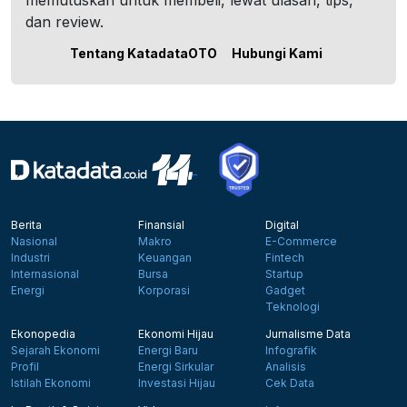
memutuskan untuk membeli, lewat ulasan, tips,
dan review.
Tentang KatadataOTO
Hubungi Kami
Berita
Finansial
Digital
Nasional
Makro
E-Commerce
Industri
Keuangan
Fintech
Internasional
Bursa
Startup
Energi
Korporasi
Gadget
Teknologi
Ekonopedia
Ekonomi Hijau
Jurnalisme Data
Sejarah Ekonomi
Energi Baru
Infografik
Profil
Energi Sirkular
Analisis
Istilah Ekonomi
Investasi Hijau
Cek Data