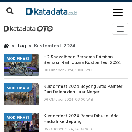
Kustomfest 2024
Berita Terbaru
Home
Tag
Kustomfest-2024
HD Shovelhead Bernama Primbon
MODIFIKASI
Berhasil Raih Juara Kustomfest 2024
08 Oktober 2024, 13:00 WIB
Kustomfest 2024 Boyong Artis Painter
MODIFIKASI
Dari Dalam dan Luar Negeri
06 Oktober 2024, 06:00 WIB
Kustomfest 2024 Resmi Dibuka, Ada
MODIFIKASI
Hadiah ke Jepang
05 Oktober 2024, 14:00 WIB