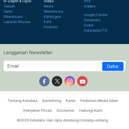
In-Depth & Opini
Video
Info
Telaah
News
Indeks
Opini
Wawancara
Insight Center
Wawancara
Katalogue
Databoks
Laporan Khusus
Foto
Event
Podcast
KatadataOTO
Langganan Newsletter
Daftar
Follow us on Facebook
Follow us on X
Follow us on Instagram
Follow us on Yout
Tentang Katadata
Advertising
Karier
Pedoman Media Siber
Kebijakan Privasi
Disclaimer
Hubungi Kami
©2026 Katadata. Hak cipta dilindungi Undang-undang.