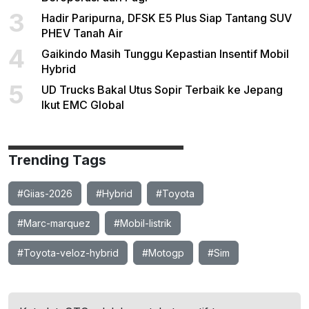
3
Hadir Paripurna, DFSK E5 Plus Siap Tantang SUV
PHEV Tanah Air
4
Gaikindo Masih Tunggu Kepastian Insentif Mobil
Hybrid
5
UD Trucks Bakal Utus Sopir Terbaik ke Jepang
Ikut EMC Global
Trending Tags
#Giias-2026
#Hybrid
#Toyota
#Marc-marquez
#Mobil-listrik
#Toyota-veloz-hybrid
#Motogp
#Sim