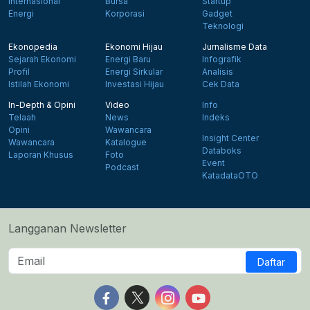
Internasional
Bursa
Startup
Energi
Korporasi
Gadget
Teknologi
Ekonopedia
Ekonomi Hijau
Jurnalisme Data
Sejarah Ekonomi
Energi Baru
Infografik
Profil
Energi Sirkular
Analisis
Istilah Ekonomi
Investasi Hijau
Cek Data
In-Depth & Opini
Video
Info
Telaah
News
Indeks
Opini
Wawancara
Insight Center
Wawancara
Katalogue
Databoks
Laporan Khusus
Foto
Event
Podcast
KatadataOTO
Langganan Newsletter
Daftar
Follow us on Facebook
Follow us on X
Follow us on Instagram
Follow us on Yout