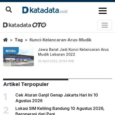
Kunci Kelancaran Arus Mudik
Berita Terbaru
Home
Tag
Kunci-Kelancaran-Arus-Mudik
Jawa Barat Jadi Kunci Kelancaran Arus
MOBIL
Mudik Lebaran 2022
25 April 2022, 20:54 WIB
Artikel Terpopuler
1
Cek Aturan Ganjil Genap Jakarta Hari Ini 10
Agustus 2026
2
Lokasi SIM Keliling Bandung 10 Agustus 2026,
Beroperasi dari Pagi