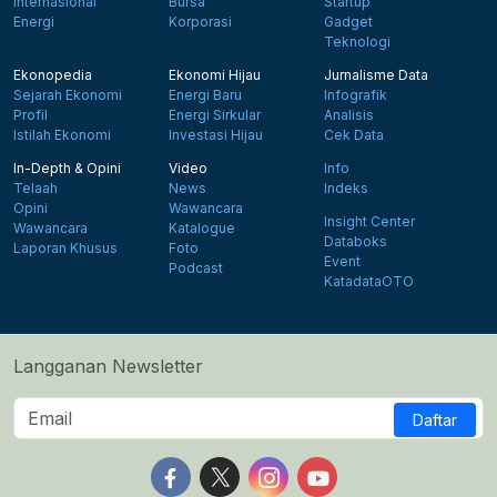
Internasional
Bursa
Startup
Energi
Korporasi
Gadget
Teknologi
Ekonopedia
Ekonomi Hijau
Jurnalisme Data
Sejarah Ekonomi
Energi Baru
Infografik
Profil
Energi Sirkular
Analisis
Istilah Ekonomi
Investasi Hijau
Cek Data
In-Depth & Opini
Video
Info
Telaah
News
Indeks
Opini
Wawancara
Insight Center
Wawancara
Katalogue
Databoks
Laporan Khusus
Foto
Event
Podcast
KatadataOTO
Langganan Newsletter
Daftar
Follow us on Facebook
Follow us on X
Follow us on Instagram
Follow us on Yout