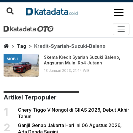
Kredit Syariah Suzuki Baleno
Berita Terbaru
Home
Tag
Kredit-Syariah-Suzuki-Baleno
Skema Kredit Syariah Suzuki Baleno,
MOBIL
Angsuran Mulai Rp4 Jutaan
13 Januari 2023, 21:44 WIB
Artikel Terpopuler
1
Chery Tiggo V Nongol di GIIAS 2026, Debut Akhir
Tahun
2
Ganjil Genap Jakarta Hari Ini 06 Agustus 2026,
Ada Denda Segini