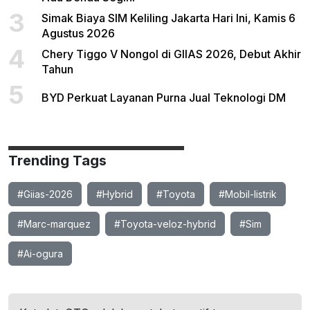
3
Simak Biaya SIM Keliling Jakarta Hari Ini, Kamis 6
Agustus 2026
4
Chery Tiggo V Nongol di GIIAS 2026, Debut Akhir
Tahun
5
BYD Perkuat Layanan Purna Jual Teknologi DM
Trending Tags
#Giias-2026
#Hybrid
#Toyota
#Mobil-listrik
#Marc-marquez
#Toyota-veloz-hybrid
#Sim
#Ai-ogura