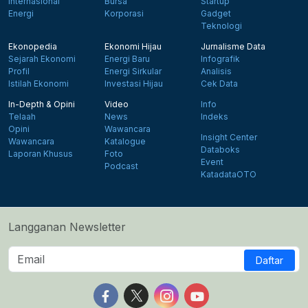
Internasional
Bursa
Startup
Energi
Korporasi
Gadget
Teknologi
Ekonopedia
Ekonomi Hijau
Jurnalisme Data
Sejarah Ekonomi
Energi Baru
Infografik
Profil
Energi Sirkular
Analisis
Istilah Ekonomi
Investasi Hijau
Cek Data
In-Depth & Opini
Video
Info
Telaah
News
Indeks
Opini
Wawancara
Insight Center
Wawancara
Katalogue
Databoks
Laporan Khusus
Foto
Event
Podcast
KatadataOTO
Langganan Newsletter
Daftar
Follow us on Facebook
Follow us on X
Follow us on Instagram
Follow us on Yout