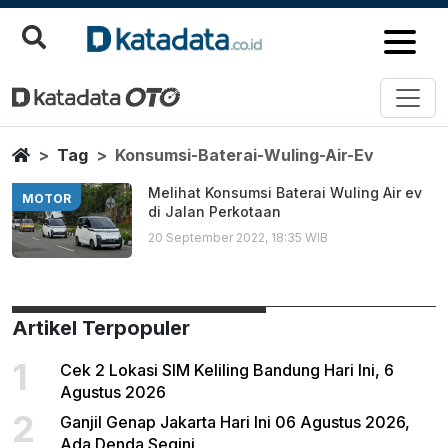
Konsumsi Baterai Wuling Air Ev
Berita Terbaru
Home
Tag
Konsumsi-Baterai-Wuling-Air-Ev
Melihat Konsumsi Baterai Wuling Air ev
MOTOR
di Jalan Perkotaan
20 September 2022, 18:35 WIB
Artikel Terpopuler
1
Cek 2 Lokasi SIM Keliling Bandung Hari Ini, 6
Agustus 2026
2
Ganjil Genap Jakarta Hari Ini 06 Agustus 2026,
Ada Denda Segini