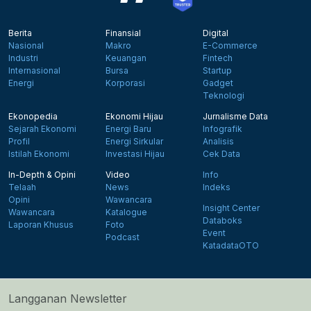
Berita
Finansial
Digital
Nasional
Makro
E-Commerce
Industri
Keuangan
Fintech
Internasional
Bursa
Startup
Energi
Korporasi
Gadget
Teknologi
Ekonopedia
Ekonomi Hijau
Jurnalisme Data
Sejarah Ekonomi
Energi Baru
Infografik
Profil
Energi Sirkular
Analisis
Istilah Ekonomi
Investasi Hijau
Cek Data
In-Depth & Opini
Video
Info
Telaah
News
Indeks
Opini
Wawancara
Insight Center
Wawancara
Katalogue
Databoks
Laporan Khusus
Foto
Event
Podcast
KatadataOTO
Langganan Newsletter