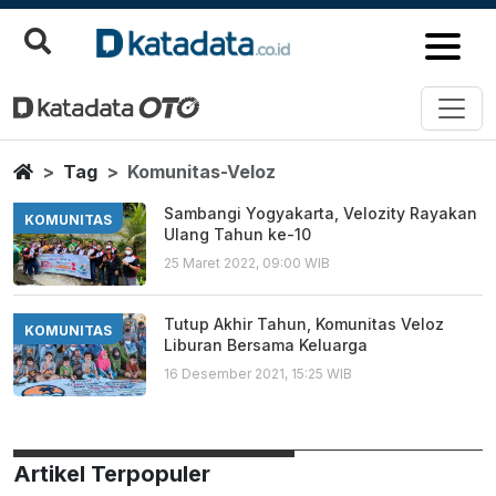
Komunitas Veloz
Berita Terbaru
Home
Tag
Komunitas-Veloz
Sambangi Yogyakarta, Velozity Rayakan
KOMUNITAS
Ulang Tahun ke-10
25 Maret 2022, 09:00 WIB
Tutup Akhir Tahun, Komunitas Veloz
KOMUNITAS
Liburan Bersama Keluarga
16 Desember 2021, 15:25 WIB
Artikel Terpopuler