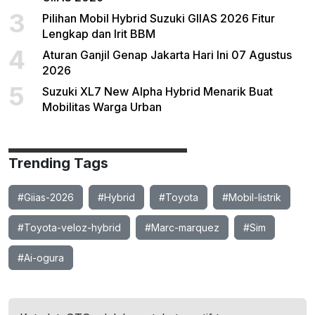
3
Pilihan Mobil Hybrid Suzuki GIIAS 2026 Fitur
Lengkap dan Irit BBM
4
Aturan Ganjil Genap Jakarta Hari Ini 07 Agustus
2026
5
Suzuki XL7 New Alpha Hybrid Menarik Buat
Mobilitas Warga Urban
Trending Tags
#Giias-2026
#Hybrid
#Toyota
#Mobil-listrik
#Toyota-veloz-hybrid
#Marc-marquez
#Sim
#Ai-ogura