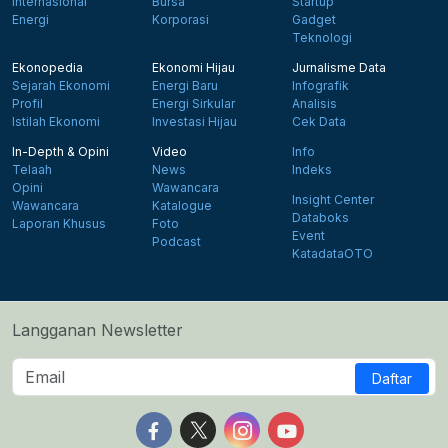
Internasional
Bursa
Startup
Energi
Korporasi
Gadget
Teknologi
Ekonopedia
Ekonomi Hijau
Jurnalisme Data
Sejarah Ekonomi
Energi Baru
Infografik
Profil
Energi Sirkular
Analisis
Istilah Ekonomi
Investasi Hijau
Cek Data
In-Depth & Opini
Video
Info
Telaah
News
Indeks
Opini
Wawancara
Insight Center
Wawancara
Katalogue
Databoks
Laporan Khusus
Foto
Event
Podcast
KatadataOTO
Langganan Newsletter
Daftar
Follow us on Facebook
Follow us on X
Follow us on Instagram
Follow us on Yout