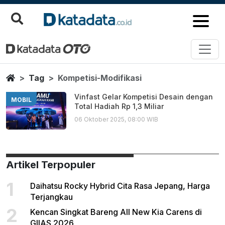
Kompetisi Modifikasi
Berita Terbaru
Home
Tag
Kompetisi-Modifikasi
Vinfast Gelar Kompetisi Desain dengan
MOBIL
Total Hadiah Rp 1,3 Miliar
06 Oktober 2025, 08:00 WIB
Artikel Terpopuler
1
Daihatsu Rocky Hybrid Cita Rasa Jepang, Harga
Terjangkau
2
Kencan Singkat Bareng All New Kia Carens di
GIIAS 2026