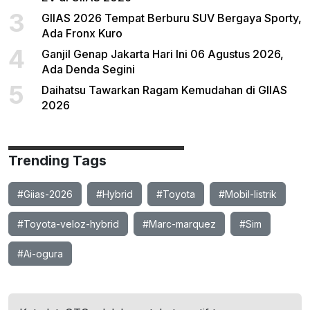
3
GIIAS 2026 Tempat Berburu SUV Bergaya Sporty,
Ada Fronx Kuro
4
Ganjil Genap Jakarta Hari Ini 06 Agustus 2026,
Ada Denda Segini
5
Daihatsu Tawarkan Ragam Kemudahan di GIIAS
2026
Trending Tags
#Giias-2026
#Hybrid
#Toyota
#Mobil-listrik
#Toyota-veloz-hybrid
#Marc-marquez
#Sim
#Ai-ogura