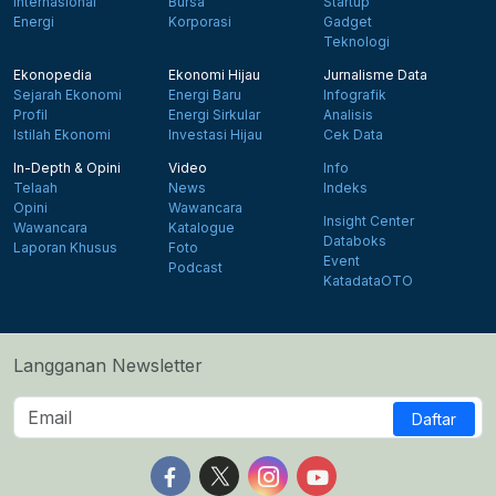
Internasional
Bursa
Startup
Energi
Korporasi
Gadget
Teknologi
Ekonopedia
Ekonomi Hijau
Jurnalisme Data
Sejarah Ekonomi
Energi Baru
Infografik
Profil
Energi Sirkular
Analisis
Istilah Ekonomi
Investasi Hijau
Cek Data
In-Depth & Opini
Video
Info
Telaah
News
Indeks
Opini
Wawancara
Insight Center
Wawancara
Katalogue
Databoks
Laporan Khusus
Foto
Event
Podcast
KatadataOTO
Langganan Newsletter
Daftar
Follow us on Facebook
Follow us on X
Follow us on Instagram
Follow us on Yout