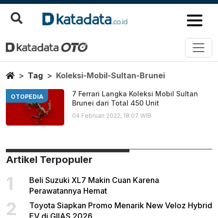
Koleksi Mobil Sultan Brunei
Berita Terbaru
Home
Tag
Koleksi-Mobil-Sultan-Brunei
7 Ferrari Langka Koleksi Mobil Sultan
OTOPEDIA
Brunei dari Total 450 Unit
04 Februari 2022, 18:07 WIB
Artikel Terpopuler
1
Beli Suzuki XL7 Makin Cuan Karena
Perawatannya Hemat
2
Toyota Siapkan Promo Menarik New Veloz Hybrid
EV di GIIAS 2026