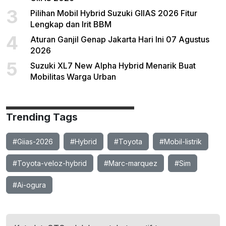
3
Pilihan Mobil Hybrid Suzuki GIIAS 2026 Fitur
Lengkap dan Irit BBM
4
Aturan Ganjil Genap Jakarta Hari Ini 07 Agustus
2026
5
Suzuki XL7 New Alpha Hybrid Menarik Buat
Mobilitas Warga Urban
Trending Tags
#Giias-2026
#Hybrid
#Toyota
#Mobil-listrik
#Toyota-veloz-hybrid
#Marc-marquez
#Sim
#Ai-ogura