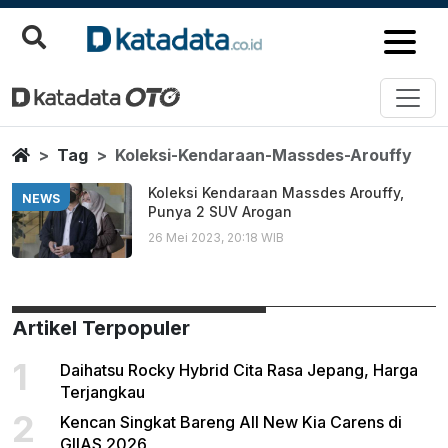
Koleksi Kendaraan Massdes Aro
Berita Terbaru
Home
Tag
Koleksi-Kendaraan-Massdes-Arouffy
Koleksi Kendaraan Massdes Arouffy,
NEWS
Punya 2 SUV Arogan
26 Mei 2023, 20:18 WIB
Artikel Terpopuler
1
Daihatsu Rocky Hybrid Cita Rasa Jepang, Harga
Terjangkau
2
Kencan Singkat Bareng All New Kia Carens di
GIIAS 2026