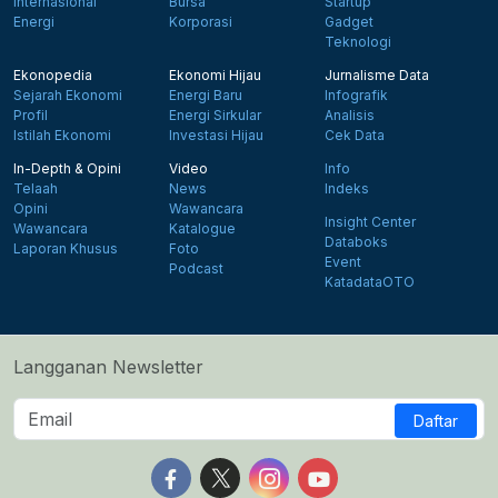
Internasional
Bursa
Startup
Energi
Korporasi
Gadget
Teknologi
Ekonopedia
Ekonomi Hijau
Jurnalisme Data
Sejarah Ekonomi
Energi Baru
Infografik
Profil
Energi Sirkular
Analisis
Istilah Ekonomi
Investasi Hijau
Cek Data
In-Depth & Opini
Video
Info
Telaah
News
Indeks
Opini
Wawancara
Insight Center
Wawancara
Katalogue
Databoks
Laporan Khusus
Foto
Event
Podcast
KatadataOTO
Langganan Newsletter
Daftar
Follow us on Facebook
Follow us on X
Follow us on Instagram
Follow us on Yout