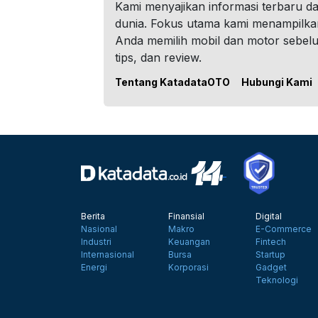
Kami menyajikan informasi terbaru dar
dunia. Fokus utama kami menampilka
Anda memilih mobil dan motor sebel
tips, dan review.
Tentang KatadataOTO
Hubungi Kami
Berita
Finansial
Digital
Nasional
Makro
E-Commerce
Industri
Keuangan
Fintech
Internasional
Bursa
Startup
Energi
Korporasi
Gadget
Teknologi