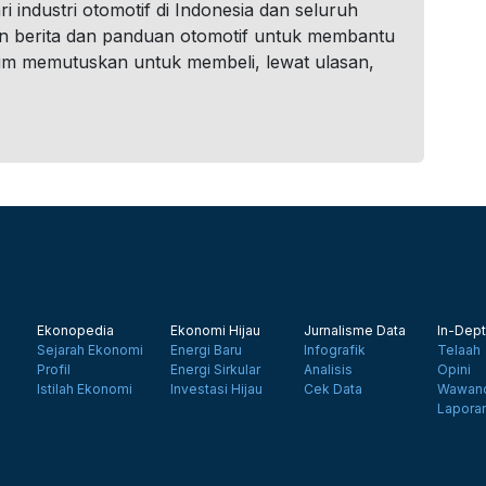
i industri otomotif di Indonesia dan seluruh
n berita dan panduan otomotif untuk membantu
um memutuskan untuk membeli, lewat ulasan,
Ekonopedia
Ekonomi Hijau
Jurnalisme Data
In-Dept
Sejarah Ekonomi
Energi Baru
Infografik
Telaah
Profil
Energi Sirkular
Analisis
Opini
Istilah Ekonomi
Investasi Hijau
Cek Data
Wawanc
Lapora