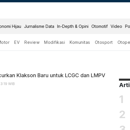
onomi Hijau
Jurnalisme Data
In-Depth & Opini
Otomotif
Video
Po
Motor
EV
Review
Modifikasi
Komunitas
Otosport
Otope
o
curkan Klakson Baru untuk LCGC dan LMPV
13:19 WIB
Art
1
2
3