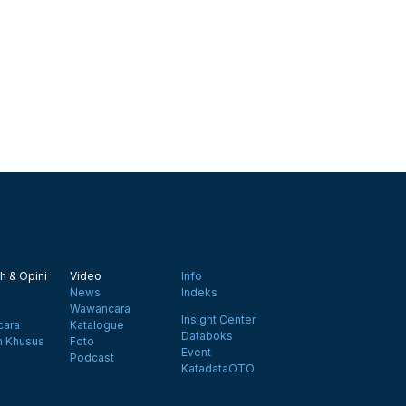
h & Opini
Video
Info
News
Indeks
Wawancara
Insight Center
ara
Katalogue
Databoks
n Khusus
Foto
Event
Podcast
KatadataOTO