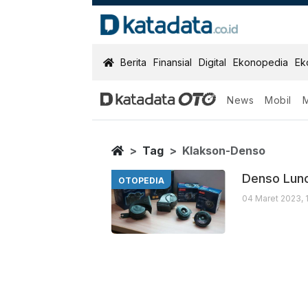
KatadataOTO
Berita
Finansial
Digital
Ekonopedia
Ek
News
Mobil
Klakson Dens
Berita Terbaru
Home
Tag
Klakson-Denso
Denso Lun
OTOPEDIA
04 Maret 2023, 