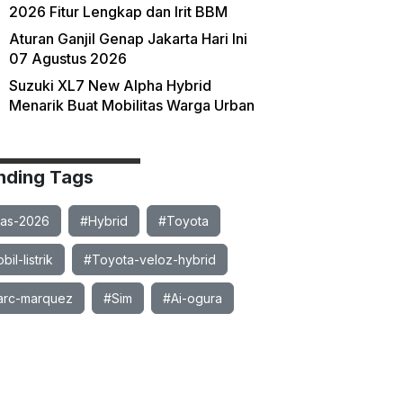
2026 Fitur Lengkap dan Irit BBM
Aturan Ganjil Genap Jakarta Hari Ini
07 Agustus 2026
Suzuki XL7 New Alpha Hybrid
Menarik Buat Mobilitas Warga Urban
nding Tags
ias-2026
#Hybrid
#Toyota
il-listrik
#Toyota-veloz-hybrid
rc-marquez
#Sim
#Ai-ogura