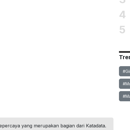
4
5
Tre
#Gi
#Mob
#Ma
tepercaya yang merupakan bagian dari Katadata.