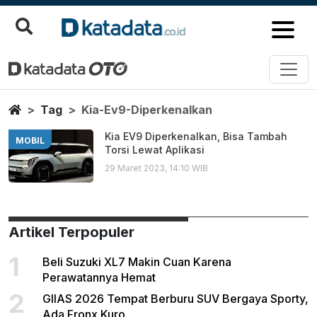
Kia Ev9 Diperkenalkan
Berita Terbaru
Home
Tag
Kia-Ev9-Diperkenalkan
Kia EV9 Diperkenalkan, Bisa Tambah
MOBIL
Torsi Lewat Aplikasi
29 Maret 2023, 14:10 WIB
Artikel Terpopuler
1
Beli Suzuki XL7 Makin Cuan Karena
Perawatannya Hemat
2
GIIAS 2026 Tempat Berburu SUV Bergaya Sporty,
Ada Fronx Kuro