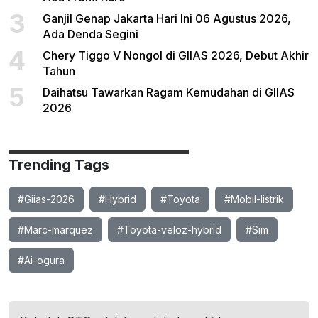
3
Ganjil Genap Jakarta Hari Ini 06 Agustus 2026,
Ada Denda Segini
4
Chery Tiggo V Nongol di GIIAS 2026, Debut Akhir
Tahun
5
Daihatsu Tawarkan Ragam Kemudahan di GIIAS
2026
Trending Tags
#Giias-2026
#Hybrid
#Toyota
#Mobil-listrik
#Marc-marquez
#Toyota-veloz-hybrid
#Sim
#Ai-ogura