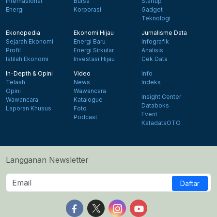
Internasional
Bursa
Startup
Energi
Korporasi
Gadget
Teknologi
Ekonopedia
Ekonomi Hijau
Jurnalisme Data
Sejarah Ekonomi
Energi Baru
Infografik
Profil
Energi Sirkular
Analisis
Istilah Ekonomi
Investasi Hijau
Cek Data
In-Depth & Opini
Video
Info
Telaah
News
Indeks
Opini
Wawancara
Insight Center
Wawancara
Katalogue
Databoks
Laporan Khusus
Foto
Event
Podcast
KatadataOTO
Langganan Newsletter
Daftar
Follow us on Facebook
Follow us on X
Follow us on Instagram
Follow us on Yout