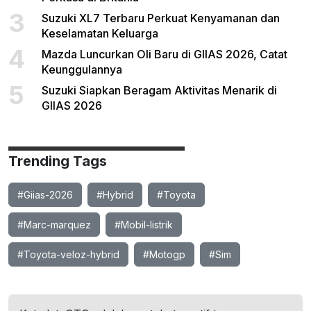
3
Suzuki XL7 Terbaru Perkuat Kenyamanan dan
Keselamatan Keluarga
4
Mazda Luncurkan Oli Baru di GIIAS 2026, Catat
Keunggulannya
5
Suzuki Siapkan Beragam Aktivitas Menarik di
GIIAS 2026
Trending Tags
#Giias-2026
#Hybrid
#Toyota
#Marc-marquez
#Mobil-listrik
#Toyota-veloz-hybrid
#Motogp
#Sim