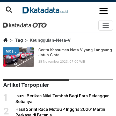
Keunggulan Neta V
Berita Terbaru
Home
Tag
Keunggulan-Neta-V
Cerita Konsumen Neta V yang Langsung
MOBIL
Jatuh Cinta
28 November 2023, 07:00 WIB
Artikel Terpopuler
1
Isuzu Berikan Nilai Tambah Bagi Para Pelanggan
Setianya
2
Hasil Sprint Race MotoGP Inggris 2026: Martin
Perkasa di Britania