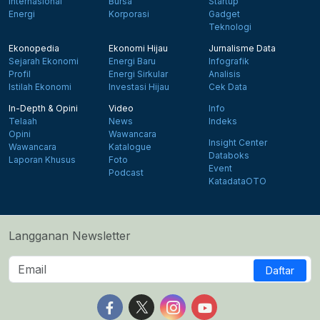
Internasional
Bursa
Startup
Energi
Korporasi
Gadget
Teknologi
Ekonopedia
Ekonomi Hijau
Jurnalisme Data
Sejarah Ekonomi
Energi Baru
Infografik
Profil
Energi Sirkular
Analisis
Istilah Ekonomi
Investasi Hijau
Cek Data
In-Depth & Opini
Video
Info
Telaah
News
Indeks
Opini
Wawancara
Insight Center
Wawancara
Katalogue
Databoks
Laporan Khusus
Foto
Event
Podcast
KatadataOTO
Langganan Newsletter
Daftar
Follow us on Facebook
Follow us on X
Follow us on Instagram
Follow us on Yout