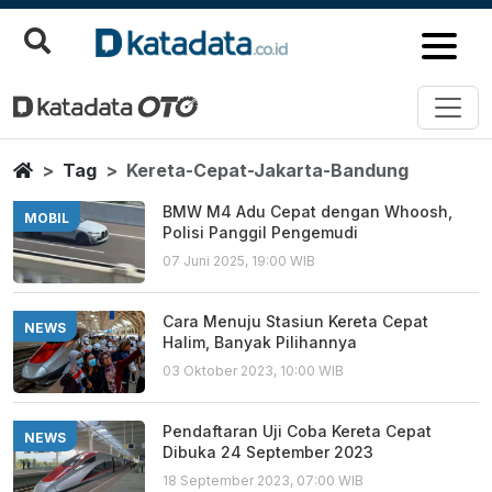
Kereta Cepat Jakarta Bandung
Berita Terbaru
Home
Tag
Kereta-Cepat-Jakarta-Bandung
BMW M4 Adu Cepat dengan Whoosh,
MOBIL
Polisi Panggil Pengemudi
07 Juni 2025, 19:00 WIB
Cara Menuju Stasiun Kereta Cepat
NEWS
Halim, Banyak Pilihannya
03 Oktober 2023, 10:00 WIB
Pendaftaran Uji Coba Kereta Cepat
NEWS
Dibuka 24 September 2023
18 September 2023, 07:00 WIB