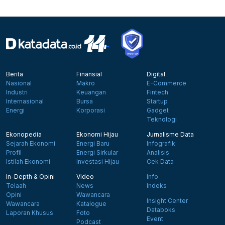
Berita
Finansial
Digital
Nasional
Makro
E-Commerce
Industri
Keuangan
Fintech
Internasional
Bursa
Startup
Energi
Korporasi
Gadget
Teknologi
Ekonopedia
Ekonomi Hijau
Jurnalisme Data
Sejarah Ekonomi
Energi Baru
Infografik
Profil
Energi Sirkular
Analisis
Istilah Ekonomi
Investasi Hijau
Cek Data
In-Depth & Opini
Video
Info
Telaah
News
Indeks
Opini
Wawancara
Insight Center
Wawancara
Katalogue
Databoks
Laporan Khusus
Foto
Event
Podcast