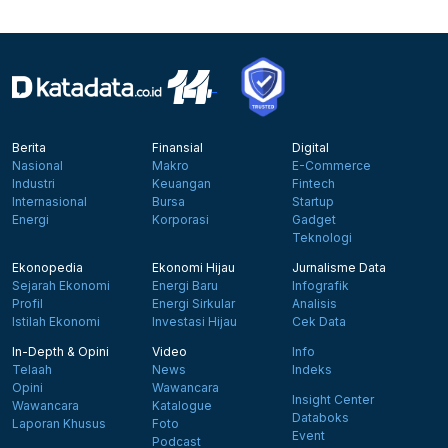
Berita
Finansial
Digital
Nasional
Makro
E-Commerce
Industri
Keuangan
Fintech
Internasional
Bursa
Startup
Energi
Korporasi
Gadget
Teknologi
Ekonopedia
Ekonomi Hijau
Jurnalisme Data
Sejarah Ekonomi
Energi Baru
Infografik
Profil
Energi Sirkular
Analisis
Istilah Ekonomi
Investasi Hijau
Cek Data
In-Depth & Opini
Video
Info
Telaah
News
Indeks
Opini
Wawancara
Insight Center
Wawancara
Katalogue
Databoks
Laporan Khusus
Foto
Event
Podcast