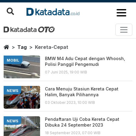
Kereta Cepat
Berita Terbaru
Home
Tag
Kereta-Cepat
BMW M4 Adu Cepat dengan Whoosh,
MOBIL
Polisi Panggil Pengemudi
07 Juni 2025, 19:00 WIB
Cara Menuju Stasiun Kereta Cepat
NEWS
Halim, Banyak Pilihannya
03 Oktober 2023, 10:00 WIB
Pendaftaran Uji Coba Kereta Cepat
NEWS
Dibuka 24 September 2023
18 September 2023, 07:00 WIB