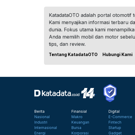
KatadataOTO adalah portal otomotif 
Kami menyajikan informasi terbaru dar
dunia. Fokus utama kami menampilka
Anda memilih mobil dan motor sebel
tips, dan review.
Tentang KatadataOTO
Hubungi Kami
Berita
Finansial
Digital
Nasional
Makro
E-Commerce
Industri
Keuangan
Fintech
Internasional
Bursa
Startup
Energi
Korporasi
Gadget