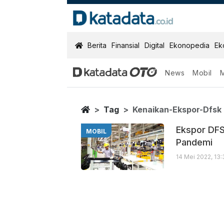
KatadataOTO
Berita
Finansial
Digital
Ekonopedia
Ek
News
Mobil
Kenaikan Eksp
Berita Terbaru
Home
Tag
Kenaikan-Ekspor-Dfsk
Ekspor DFS
MOBIL
Pandemi
14 Mei 2022, 13