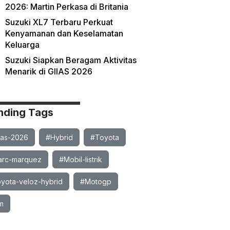
2026: Martin Perkasa di Britania
Suzuki XL7 Terbaru Perkuat
Kenyamanan dan Keselamatan
Keluarga
Suzuki Siapkan Beragam Aktivitas
Menarik di GIIAS 2026
nding Tags
ias-2026
#Hybrid
#Toyota
rc-marquez
#Mobil-listrik
yota-veloz-hybrid
#Motogp
m