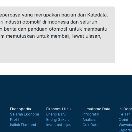
tepercaya yang merupakan bagian dari Katadata.
i industri otomotif di Indonesia dan seluruh
n berita dan panduan otomotif untuk membantu
um memutuskan untuk membeli, lewat ulasan,
Ekonopedia
Ekonomi Hijau
Jurnalisme Data
In-Dept
Sejarah Ekonomi
Energi Baru
Infografik
Telaah
Profil
Energi Sirkular
Analisis
Opini
Istilah Ekonomi
Investasi Hijau
Cek Data
Wawanc
Lapora