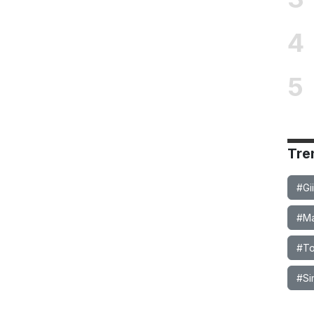
4
5
Tre
#Gi
#Ma
#To
#Si