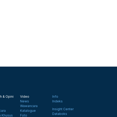
h & Opini
Video
Info
News
Indeks
Wawancara
Insight Center
ara
Katalogue
Databoks
n Khusus
Foto