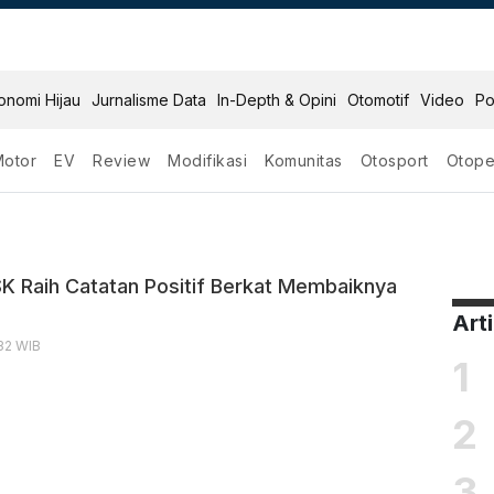
onomi Hijau
Jurnalisme Data
In-Depth & Opini
Otomotif
Video
Po
Motor
EV
Review
Modifikasi
Komunitas
Otosport
Otope
or Dfsk
K Raih Catatan Positif Berkat Membaiknya
Art
:32 WIB
1
2
3