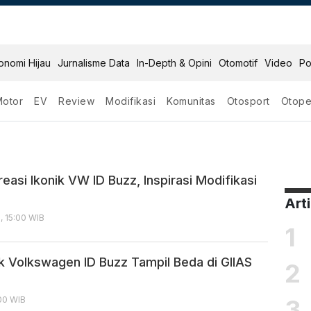
onomi Hijau
Jurnalisme Data
In-Depth & Opini
Otomotif
Video
Po
Motor
EV
Review
Modifikasi
Komunitas
Otosport
Otope
kraf
easi Ikonik VW ID Buzz, Inspirasi Modifikasi
Art
, 15:00 WIB
1
ik Volkswagen ID Buzz Tampil Beda di GIIAS
2
3
:00 WIB