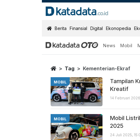
KatadataOTO
Berita
Finansial
Digital
Ekonopedia
Ek
News
Mobil
Kementerian E
Berita Terbaru
Home
Tag
Kementerian-Ekraf
Tampilan Kr
MOBIL
Kreatif
14 Februari 2026
Mobil Listr
MOBIL
2025
24 Juli 2025, 15