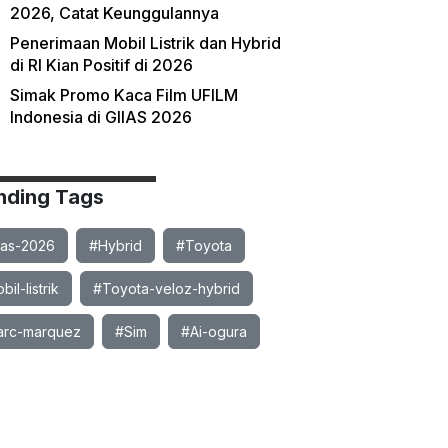
2026, Catat Keunggulannya
Penerimaan Mobil Listrik dan Hybrid
di RI Kian Positif di 2026
Simak Promo Kaca Film UFILM
Indonesia di GIIAS 2026
nding Tags
ias-2026
#Hybrid
#Toyota
il-listrik
#Toyota-veloz-hybrid
rc-marquez
#Sim
#Ai-ogura