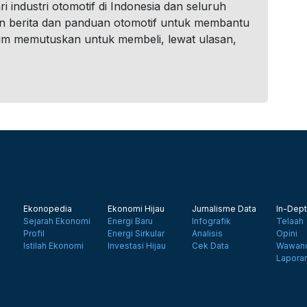
i industri otomotif di Indonesia dan seluruh
n berita dan panduan otomotif untuk membantu
um memutuskan untuk membeli, lewat ulasan,
Ekonopedia
Ekonomi Hijau
Jurnalisme Data
In-Dept
Sejarah Ekonomi
Energi Baru
Infografik
Telaah
Profil
Energi Sirkular
Analisis
Opini
Istilah Ekonomi
Investasi Hijau
Cek Data
Wawanc
Lapora