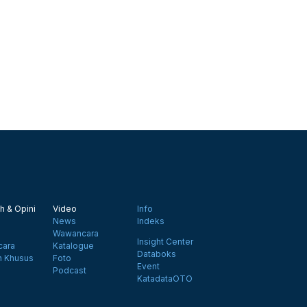
h & Opini
Video
Info
News
Indeks
Wawancara
Insight Center
ara
Katalogue
Databoks
n Khusus
Foto
Event
Podcast
KatadataOTO