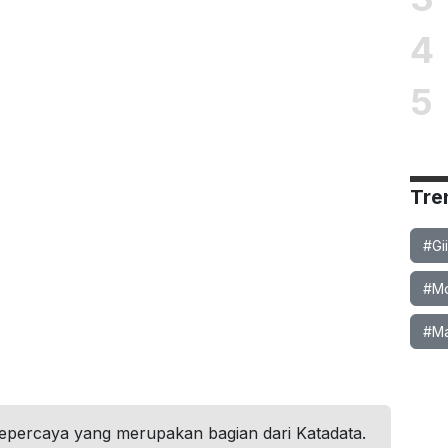
4
5
Tre
#Gi
#Mob
#Ma
tepercaya yang merupakan bagian dari Katadata.