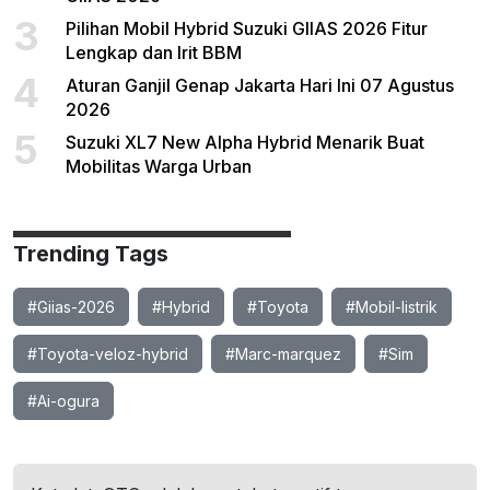
3
Pilihan Mobil Hybrid Suzuki GIIAS 2026 Fitur
Lengkap dan Irit BBM
4
Aturan Ganjil Genap Jakarta Hari Ini 07 Agustus
2026
5
Suzuki XL7 New Alpha Hybrid Menarik Buat
Mobilitas Warga Urban
Trending Tags
#Giias-2026
#Hybrid
#Toyota
#Mobil-listrik
#Toyota-veloz-hybrid
#Marc-marquez
#Sim
#Ai-ogura