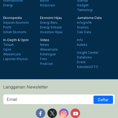
Internasional
Bursa
Startup
Energi
Korporasi
Gadget
Teknologi
Ekonopedia
Ekonomi Hijau
Jurnalisme Data
Sejarah Ekonomi
Energi Baru
Infografik
Profil
Energi Sirkular
Analisis
Istilah Ekonomi
Investasi Hijau
Cek Data
In-Depth & Opini
Video
Info
Telaah
News
Indeks
Opini
Wawancara
Insight Center
Wawancara
Katalogue
Databoks
Laporan Khusus
Foto
Event
Podcast
KatadataOTO
Langganan Newsletter
Daftar
Follow us on Facebook
Follow us on X
Follow us on Instagram
Follow us on Yout