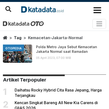
Kemacetan Jakarta Normal
Berita Terbaru
Home
Tag
Kemacetan-Jakarta-Normal
Polda Metro Jaya Sebut Kemacetan
OTOPEDIA
Jakarta Normal saat Ramadan
05 April 2023, 07:00 WIB
Artikel Terpopuler
1
Daihatsu Rocky Hybrid Cita Rasa Jepang, Harga
Terjangkau
2
Kencan Singkat Bareng All New Kia Carens di
GIIAS 2026