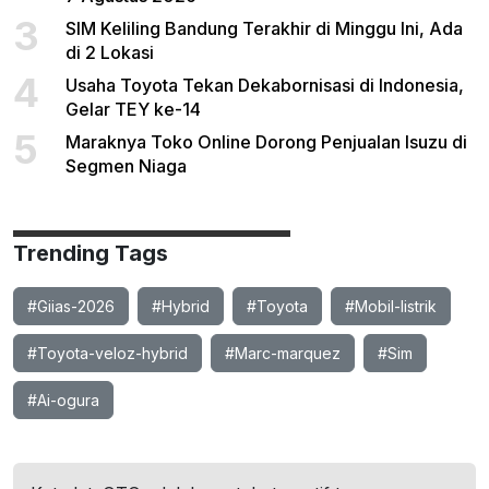
3
SIM Keliling Bandung Terakhir di Minggu Ini, Ada
di 2 Lokasi
4
Usaha Toyota Tekan Dekabornisasi di Indonesia,
Gelar TEY ke-14
5
Maraknya Toko Online Dorong Penjualan Isuzu di
Segmen Niaga
Trending Tags
#Giias-2026
#Hybrid
#Toyota
#Mobil-listrik
#Toyota-veloz-hybrid
#Marc-marquez
#Sim
#Ai-ogura