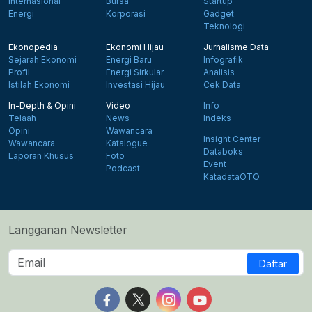
Internasional
Bursa
Startup
Energi
Korporasi
Gadget
Teknologi
Ekonopedia
Ekonomi Hijau
Jurnalisme Data
Sejarah Ekonomi
Energi Baru
Infografik
Profil
Energi Sirkular
Analisis
Istilah Ekonomi
Investasi Hijau
Cek Data
In-Depth & Opini
Video
Info
Telaah
News
Indeks
Opini
Wawancara
Insight Center
Wawancara
Katalogue
Databoks
Laporan Khusus
Foto
Event
Podcast
KatadataOTO
Langganan Newsletter
Daftar
Follow us on Facebook
Follow us on X
Follow us on Instagram
Follow us on Yout