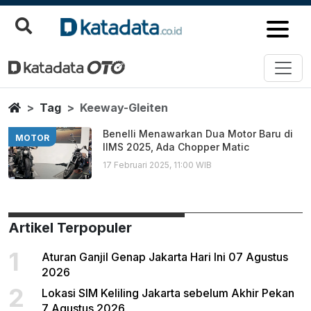
Keeway Gleiten
Berita Terbaru
Home
Tag
Keeway-Gleiten
Benelli Menawarkan Dua Motor Baru di
MOTOR
IIMS 2025, Ada Chopper Matic
17 Februari 2025, 11:00 WIB
Artikel Terpopuler
1
Aturan Ganjil Genap Jakarta Hari Ini 07 Agustus
2026
2
Lokasi SIM Keliling Jakarta sebelum Akhir Pekan
7 Agustus 2026