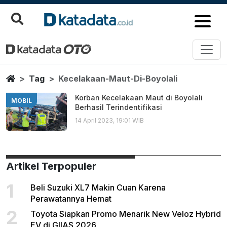
Kecelakaan Maut Di Boyolali
Berita Terbaru
Home
Tag
Kecelakaan-Maut-Di-Boyolali
Korban Kecelakaan Maut di Boyolali
MOBIL
Berhasil Terindentifikasi
14 April 2023, 19:01 WIB
Artikel Terpopuler
1
Beli Suzuki XL7 Makin Cuan Karena
Perawatannya Hemat
2
Toyota Siapkan Promo Menarik New Veloz Hybrid
EV di GIIAS 2026