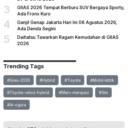
3
GIIAS 2026 Tempat Berburu SUV Bergaya Sporty,
Ada Fronx Kuro
4
Ganjil Genap Jakarta Hari Ini 06 Agustus 2026,
Ada Denda Segini
5
Daihatsu Tawarkan Ragam Kemudahan di GIIAS
2026
Trending Tags
#Giias-2026
#Hybrid
#Toyota
#Mobil-listrik
#Toyota-veloz-hybrid
#Marc-marquez
#Sim
#Ai-ogura