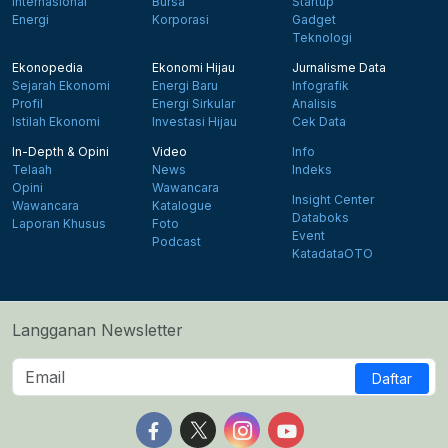
Internasional
Bursa
Startup
Energi
Korporasi
Gadget
Teknologi
Ekonopedia
Ekonomi Hijau
Jurnalisme Data
Sejarah Ekonomi
Energi Baru
Infografik
Profil
Energi Sirkular
Analisis
Istilah Ekonomi
Investasi Hijau
Cek Data
In-Depth & Opini
Video
Info
Telaah
News
Indeks
Opini
Wawancara
Insight Center
Wawancara
Katalogue
Databoks
Laporan Khusus
Foto
Event
Podcast
KatadataOTO
Langganan Newsletter
Daftar
Follow us on Facebook
Follow us on X
Follow us on Instagram
Follow us on Yout