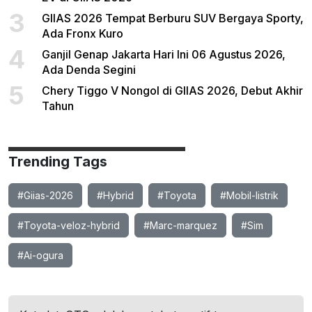
3
GIIAS 2026 Tempat Berburu SUV Bergaya Sporty,
Ada Fronx Kuro
4
Ganjil Genap Jakarta Hari Ini 06 Agustus 2026,
Ada Denda Segini
5
Chery Tiggo V Nongol di GIIAS 2026, Debut Akhir
Tahun
Trending Tags
#Giias-2026
#Hybrid
#Toyota
#Mobil-listrik
#Toyota-veloz-hybrid
#Marc-marquez
#Sim
#Ai-ogura