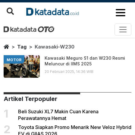
Kawasaki W230
Berita Terbaru
Home
Tag
Kawasaki-W230
Kawasaki Meguro S1 dan W230 Resmi
MOTOR
Meluncur di IIMS 2025
20 Februari 2025, 14:36 WIB
Artikel Terpopuler
1
Beli Suzuki XL7 Makin Cuan Karena
Perawatannya Hemat
2
Toyota Siapkan Promo Menarik New Veloz Hybrid
EV di GIIAS 2026