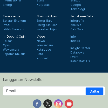
Internasional
Bursa
Startup
Energi
Korporasi
Gadget
Teknologi
Ekonopedia
Ekonomi Hijau
Jurnalisme Data
Sejarah Ekonomi
Energi Baru
Infografik
Profil
Energi Sirkular
Analisis
Istilah Ekonomi
Investasi Hijau
Cek Data
In-Depth & Opini
Video
Info
Telaah
News
Indeks
Opini
Wawancara
Insight Center
Wawancara
Katalogue
Databoks
Laporan Khusus
Foto
Event
Podcast
KatadataOTO
Langganan Newsletter
Daftar
Follow us on Facebook
Follow us on X
Follow us on Instagram
Follow us on Yout