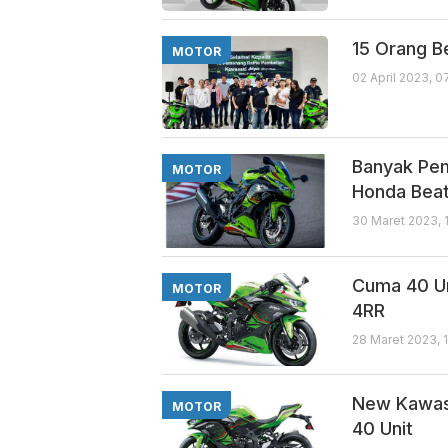
15 Orang B
MOTOR
02 April 2023, 
Banyak Pem
MOTOR
Honda Bea
30 Maret 2023, 
Cuma 40 Un
MOTOR
4RR
28 Maret 2023, 
New Kawasa
MOTOR
40 Unit