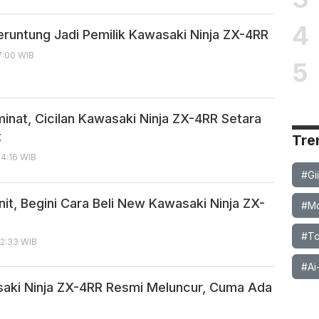
4
eruntung Jadi Pemilik Kawasaki Ninja ZX-4RR
07:00 WIB
5
inat, Cicilan Kawasaki Ninja ZX-4RR Setara
t
Tre
14:16 WIB
#Gi
it, Begini Cara Beli New Kawasaki Ninja ZX-
#Mob
#To
12:33 WIB
#Ai
ki Ninja ZX-4RR Resmi Meluncur, Cuma Ada