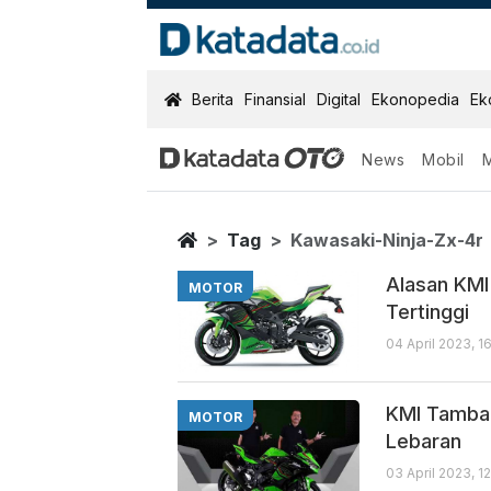
KatadataOTO
Berita
Finansial
Digital
Ekonopedia
Ek
News
Mobil
Kawasaki Ninja
Berita Terbaru
Home
Tag
Kawasaki-Ninja-Zx-4r
Alasan KMI
MOTOR
Tertinggi
04 April 2023, 1
KMI Tambah
MOTOR
Lebaran
03 April 2023, 1