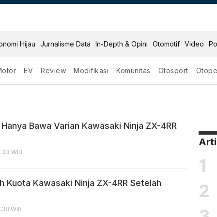
onomi Hijau
Jurnalisme Data
In-Depth & Opini
Otomotif
Video
Po
Motor
EV
Review
Modifikasi
Komunitas
Otosport
Otope
 Zx 4r
 Hanya Bawa Varian Kawasaki Ninja ZX-4RR
Art
6:33 WIB
1
 Kuota Kawasaki Ninja ZX-4RR Setelah
2
3
2:38 WIB