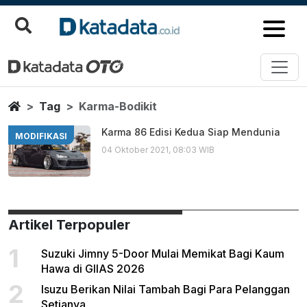
Karma Bodikit
Berita Terbaru
Home
Tag
Karma-Bodikit
Karma 86 Edisi Kedua Siap Mendunia
MODIFIKASI
04 Oktober 2021, 08:03 WIB
Artikel Terpopuler
1
Suzuki Jimny 5-Door Mulai Memikat Bagi Kaum
Hawa di GIIAS 2026
2
Isuzu Berikan Nilai Tambah Bagi Para Pelanggan
Setianya