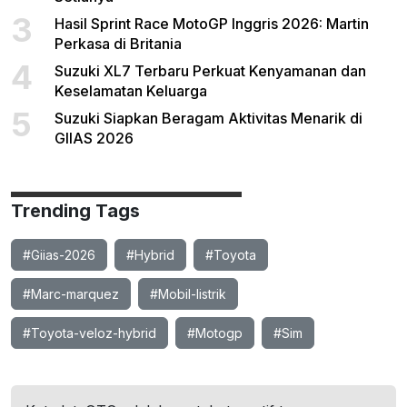
3
Hasil Sprint Race MotoGP Inggris 2026: Martin
Perkasa di Britania
4
Suzuki XL7 Terbaru Perkuat Kenyamanan dan
Keselamatan Keluarga
5
Suzuki Siapkan Beragam Aktivitas Menarik di
GIIAS 2026
Trending Tags
#Giias-2026
#Hybrid
#Toyota
#Marc-marquez
#Mobil-listrik
#Toyota-veloz-hybrid
#Motogp
#Sim