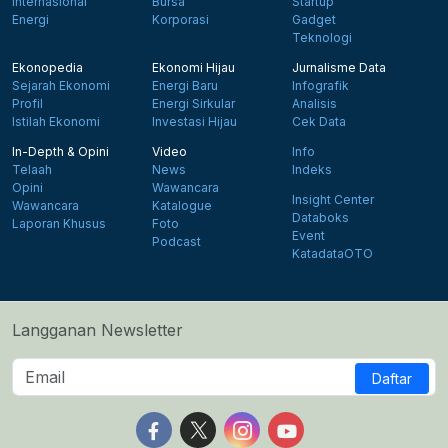
Internasional
Bursa
Startup
Energi
Korporasi
Gadget
Teknologi
Ekonopedia
Ekonomi Hijau
Jurnalisme Data
Sejarah Ekonomi
Energi Baru
Infografik
Profil
Energi Sirkular
Analisis
Istilah Ekonomi
Investasi Hijau
Cek Data
In-Depth & Opini
Video
Info
Telaah
News
Indeks
Opini
Wawancara
Insight Center
Wawancara
Katalogue
Databoks
Laporan Khusus
Foto
Event
Podcast
KatadataOTO
Langganan Newsletter
Daftar
Follow us on Facebook
Follow us on X
Follow us on Instagram
Follow us on Yout