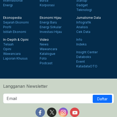
Internasional
Bursa
Startup
Energi
Korporasi
Gadget
Teknologi
Ekonopedia
Ekonomi Hijau
Jurnalisme Data
Sejarah Ekonomi
Energi Baru
Infografik
Profil
Energi Sirkular
Analisis
Istilah Ekonomi
Investasi Hijau
Cek Data
In-Depth & Opini
Video
Info
Telaah
News
Indeks
Opini
Wawancara
Insight Center
Wawancara
Katalogue
Databoks
Laporan Khusus
Foto
Event
Podcast
KatadataOTO
Langganan Newsletter
Daftar
Follow us on Facebook
Follow us on X
Follow us on Instagram
Follow us on Yout