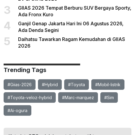
3
GIIAS 2026 Tempat Berburu SUV Bergaya Sporty,
Ada Fronx Kuro
4
Ganjil Genap Jakarta Hari Ini 06 Agustus 2026,
Ada Denda Segini
5
Daihatsu Tawarkan Ragam Kemudahan di GIIAS
2026
Trending Tags
#Giias-2026
#Hybrid
#Toyota
#Mobil-listrik
#Toyota-veloz-hybrid
#Marc-marquez
#Sim
#Ai-ogura