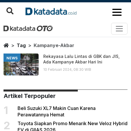
Kampanye Akbar
Berita Terbaru
Home
Tag
Kampanye-Akbar
Rekayasa Lalu Lintas di GBK dan JIS,
NEWS
Ada Kampanye Akbar Hari Ini
10 Februari 2024, 08:30 WIB
Artikel Terpopuler
1
Beli Suzuki XL7 Makin Cuan Karena
Perawatannya Hemat
2
Toyota Siapkan Promo Menarik New Veloz Hybrid
EV di GIIAS 2026