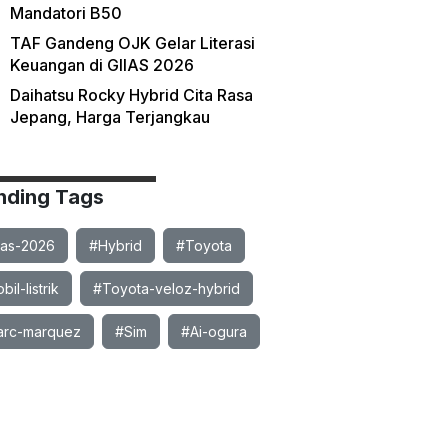
Mandatori B50
TAF Gandeng OJK Gelar Literasi
Keuangan di GIIAS 2026
Daihatsu Rocky Hybrid Cita Rasa
Jepang, Harga Terjangkau
nding Tags
ias-2026
#Hybrid
#Toyota
il-listrik
#Toyota-veloz-hybrid
rc-marquez
#Sim
#Ai-ogura