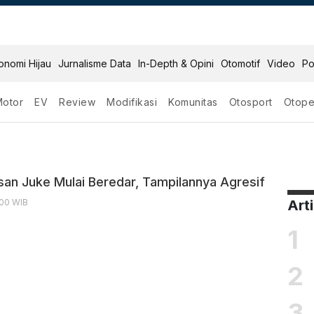
onomi Hijau
Jurnalisme Data
In-Depth & Opini
Otomotif
Video
Po
Motor
EV
Review
Modifikasi
Komunitas
Otosport
Otope
san Juke Mulai Beredar, Tampilannya Agresif
:00 WIB
Art
1
2
3