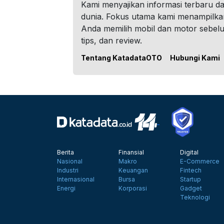
Kami menyajikan informasi terbaru dar
dunia. Fokus utama kami menampilka
Anda memilih mobil dan motor sebel
tips, dan review.
Tentang KatadataOTO
Hubungi Kami
Berita
Finansial
Digital
Nasional
Makro
E-Commerce
Industri
Keuangan
Fintech
Internasional
Bursa
Startup
Energi
Korporasi
Gadget
Teknologi