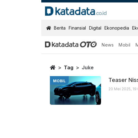
KatadataOTO
Berita
Finansial
Digital
Ekonopedia
Ek
News
Mobil
Juke
Berita Terbaru
Home
Tag
Juke
Teaser Nis
MOBIL
20 Mei 2025, 19