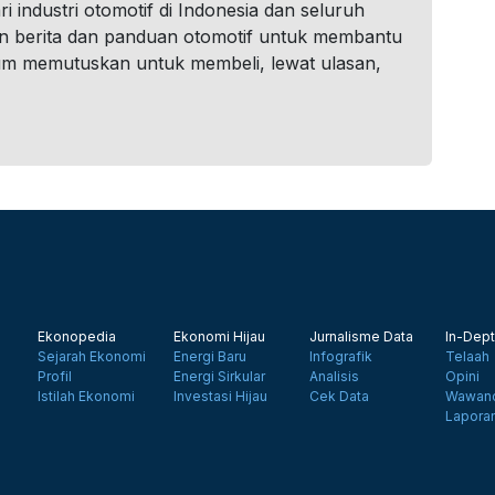
i industri otomotif di Indonesia dan seluruh
n berita dan panduan otomotif untuk membantu
um memutuskan untuk membeli, lewat ulasan,
Ekonopedia
Ekonomi Hijau
Jurnalisme Data
In-Dept
Sejarah Ekonomi
Energi Baru
Infografik
Telaah
Profil
Energi Sirkular
Analisis
Opini
Istilah Ekonomi
Investasi Hijau
Cek Data
Wawanc
Lapora