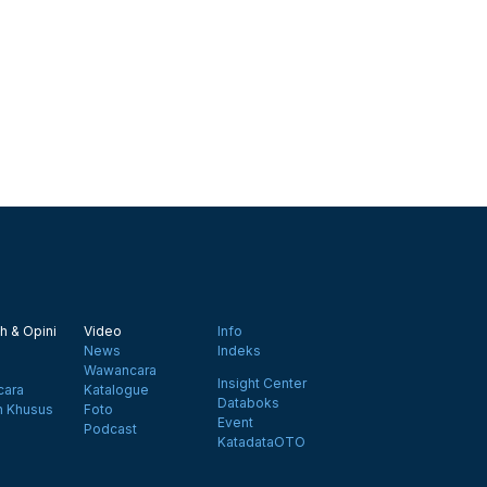
h & Opini
Video
Info
News
Indeks
Wawancara
Insight Center
ara
Katalogue
Databoks
n Khusus
Foto
Event
Podcast
KatadataOTO