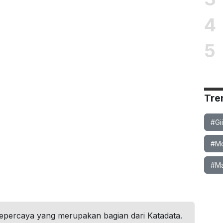
4
5
Tre
#Gi
#Mob
#Ma
tepercaya yang merupakan bagian dari Katadata.