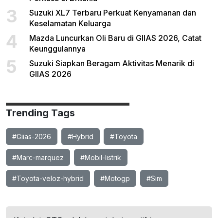
3
Suzuki XL7 Terbaru Perkuat Kenyamanan dan
Keselamatan Keluarga
4
Mazda Luncurkan Oli Baru di GIIAS 2026, Catat
Keunggulannya
5
Suzuki Siapkan Beragam Aktivitas Menarik di
GIIAS 2026
Trending Tags
#Giias-2026
#Hybrid
#Toyota
#Marc-marquez
#Mobil-listrik
#Toyota-veloz-hybrid
#Motogp
#Sim