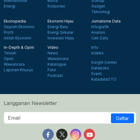
Internasional
Bursa
Startup
Energi
Korporasi
Gadget
Teknologi
Ekonopedia
Ekonomi Hijau
Jurnalisme Data
Sejarah Ekonomi
Energi Baru
Infografik
Profil
Energi Sirkular
Analisis
Istilah Ekonomi
Investasi Hijau
Cek Data
In-Depth & Opini
Video
Info
Telaah
News
Indeks
Opini
Wawancara
Insight Center
Wawancara
Katalogue
Databoks
Laporan Khusus
Foto
Event
Podcast
KatadataOTO
Langganan Newsletter
Daftar
Follow us on Facebook
Follow us on X
Follow us on Instagram
Follow us on Yout