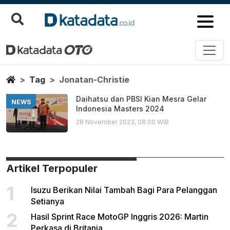
Jonatan Christie
Berita Terbaru
Home
Tag
Jonatan-Christie
Daihatsu dan PBSI Kian Mesra Gelar
NEWS
Indonesia Masters 2024
28 November 2023, 08:00 WIB
Artikel Terpopuler
1
Isuzu Berikan Nilai Tambah Bagi Para Pelanggan
Setianya
2
Hasil Sprint Race MotoGP Inggris 2026: Martin
Perkasa di Britania