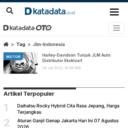
Jlm Indonesia
Berita Terbaru
Home
Tag
Jlm-Indonesia
Harley-Davidson Tunjuk JLM Auto
MOTOR
Distributor Eksklusif
06 Juli 2022, 19:38 WIB
Artikel Terpopuler
1
Daihatsu Rocky Hybrid Cita Rasa Jepang, Harga
Terjangkau
2
Aturan Ganjil Genap Jakarta Hari Ini 07 Agustus
2026