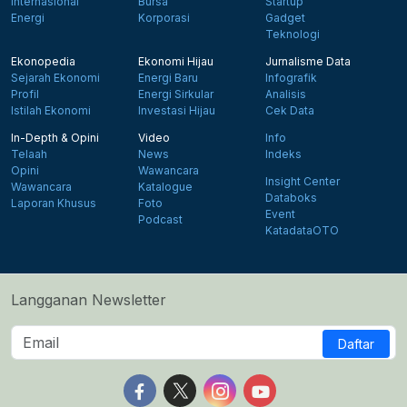
Internasional
Bursa
Startup
Energi
Korporasi
Gadget
Teknologi
Ekonopedia
Ekonomi Hijau
Jurnalisme Data
Sejarah Ekonomi
Energi Baru
Infografik
Profil
Energi Sirkular
Analisis
Istilah Ekonomi
Investasi Hijau
Cek Data
In-Depth & Opini
Video
Info
Telaah
News
Indeks
Opini
Wawancara
Insight Center
Wawancara
Katalogue
Databoks
Laporan Khusus
Foto
Event
Podcast
KatadataOTO
Langganan Newsletter
Daftar
Follow us on Facebook
Follow us on X
Follow us on Instagram
Follow us on Yout