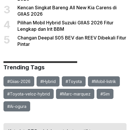
3
Kencan Singkat Bareng All New Kia Carens di
GIIAS 2026
4
Pilihan Mobil Hybrid Suzuki GIIAS 2026 Fitur
Lengkap dan Irit BBM
5
Changan Deepal S05 BEV dan REEV Dibekali Fitur
Pintar
Trending Tags
#Giias-2026
#Hybrid
#Toyota
#Mobil-listrik
#Toyota-veloz-hybrid
#Marc-marquez
#Sim
#Ai-ogura