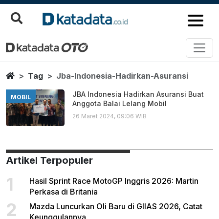
Jba Indonesia Hadirkan Asurans
Berita Terbaru
Home
Tag
Jba-Indonesia-Hadirkan-Asuransi
JBA Indonesia Hadirkan Asuransi Buat
MOBIL
Anggota Balai Lelang Mobil
26 Maret 2024, 09:06 WIB
Artikel Terpopuler
1
Hasil Sprint Race MotoGP Inggris 2026: Martin
Perkasa di Britania
2
Mazda Luncurkan Oli Baru di GIIAS 2026, Catat
Keunggulannya