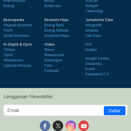
Internasional
Bursa
Startup
Energi
Korporasi
Gadget
Teknologi
Ekonopedia
Ekonomi Hijau
Jurnalisme Data
Sejarah Ekonomi
Energi Baru
Infografik
Profil
Energi Sirkular
Analisis
Istilah Ekonomi
Investasi Hijau
Cek Data
In-Depth & Opini
Video
Info
Telaah
News
Indeks
Opini
Wawancara
Insight Center
Wawancara
Katalogue
Databoks
Laporan Khusus
Foto
Event
Podcast
KatadataOTO
Langganan Newsletter
Daftar
Follow us on Facebook
Follow us on X
Follow us on Instagram
Follow us on Yout