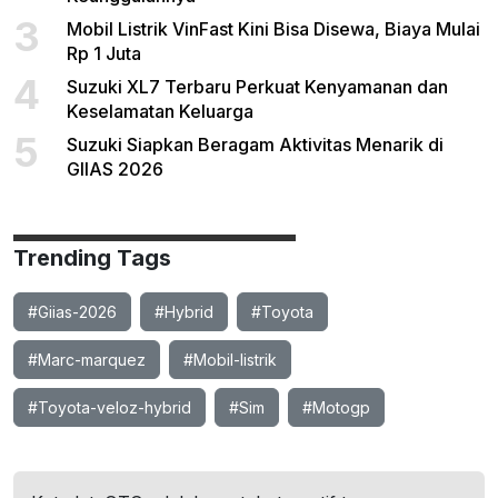
3
Mobil Listrik VinFast Kini Bisa Disewa, Biaya Mulai
Rp 1 Juta
4
Suzuki XL7 Terbaru Perkuat Kenyamanan dan
Keselamatan Keluarga
5
Suzuki Siapkan Beragam Aktivitas Menarik di
GIIAS 2026
Trending Tags
#Giias-2026
#Hybrid
#Toyota
#Marc-marquez
#Mobil-listrik
#Toyota-veloz-hybrid
#Sim
#Motogp