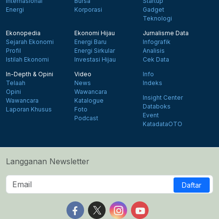
Internasional
Bursa
Startup
Energi
Korporasi
Gadget
Teknologi
Ekonopedia
Ekonomi Hijau
Jurnalisme Data
Sejarah Ekonomi
Energi Baru
Infografik
Profil
Energi Sirkular
Analisis
Istilah Ekonomi
Investasi Hijau
Cek Data
In-Depth & Opini
Video
Info
Telaah
News
Indeks
Opini
Wawancara
Insight Center
Wawancara
Katalogue
Databoks
Laporan Khusus
Foto
Event
Podcast
KatadataOTO
Langganan Newsletter
Daftar
Follow us on Facebook
Follow us on X
Follow us on Instagram
Follow us on Yout