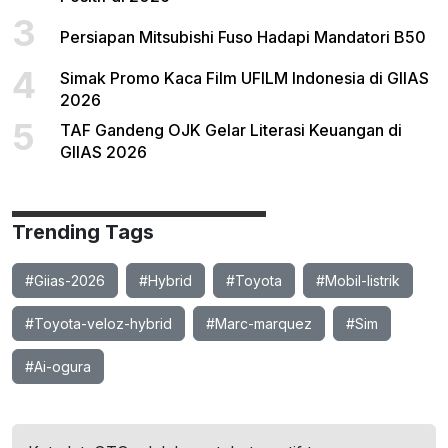
3
Persiapan Mitsubishi Fuso Hadapi Mandatori B50
4
Simak Promo Kaca Film UFILM Indonesia di GIIAS
2026
5
TAF Gandeng OJK Gelar Literasi Keuangan di
GIIAS 2026
Trending Tags
#Giias-2026
#Hybrid
#Toyota
#Mobil-listrik
#Toyota-veloz-hybrid
#Marc-marquez
#Sim
#Ai-ogura