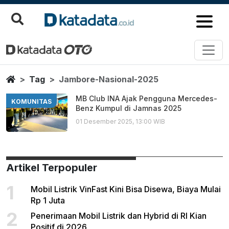
Jambore Nasional 2025
Berita Terbaru
Home
Tag
Jambore-Nasional-2025
MB Club INA Ajak Pengguna Mercedes-
KOMUNITAS
Benz Kumpul di Jamnas 2025
01 Desember 2025, 13:00 WIB
Artikel Terpopuler
1
Mobil Listrik VinFast Kini Bisa Disewa, Biaya Mulai
Rp 1 Juta
2
Penerimaan Mobil Listrik dan Hybrid di RI Kian
Positif di 2026